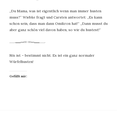
„Du Mama, was ist eigentlich wenn man immer husten
muss?“ Wiebke fragt und Carsten antwortet: „Es kann
schon sein, dass man dann Omikron hat!“ „Dann musst du
aber ganz schön viel davon haben, so wie du hustest!“
∙∙∙∙∙·▫▫▫▫ᵒᵒᵒᴼᴼ ᴼᴼᵒᵒᵒ▫▫▫▫∙∙∙∙∙·
Nix ist – bestimmt nicht. Es ist ein ganz normaler
Würfelhusten!
Gefällt mir: