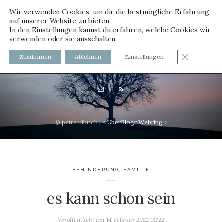
Wir verwenden Cookies, um dir die bestmögliche Erfahrung
auf unserer Website zu bieten.
In den
Einstellungen
kannst du erfahren, welche Cookies wir
verwenden oder sie ausschalten.
voller worte - mit und ohne
GDPR C
Zustimmen
Ablehnen
Einstellungen
Innenfutter
© petra ulbrich |
<
UberBlogr Webring
>
BEHINDERUNG
,
FAMILIE
es kann schon sein
Veröffentlicht am
14. Februar 2022 02:22