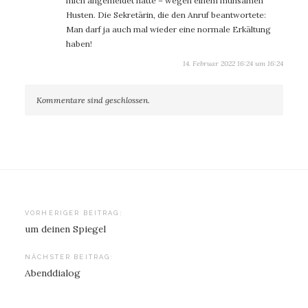
mich angemeldet hatte – wegen einem mühsamen
Husten. Die Sekretärin, die den Anruf beantwortete:
Man darf ja auch mal wieder eine normale Erkältung
haben!
14. Februar 2022 16:24 um 16:24
Kommentare sind geschlossen.
Beitragsnavigation
VORHERIGER BEITRAG:
um deinen Spiegel
NÄCHSTER BEITRAG:
Abenddialog