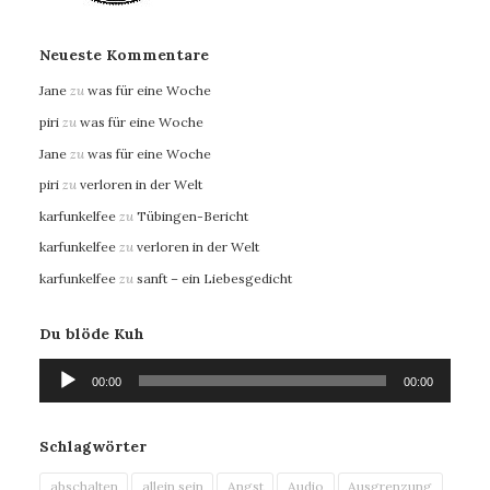
Neueste Kommentare
Jane
zu
was für eine Woche
piri
zu
was für eine Woche
Jane
zu
was für eine Woche
piri
zu
verloren in der Welt
karfunkelfee
zu
Tübingen-Bericht
karfunkelfee
zu
verloren in der Welt
karfunkelfee
zu
sanft – ein Liebesgedicht
Du blöde Kuh
Audio-
00:00
00:00
Player
Schlagwörter
abschalten
allein sein
Angst
Audio
Ausgrenzung