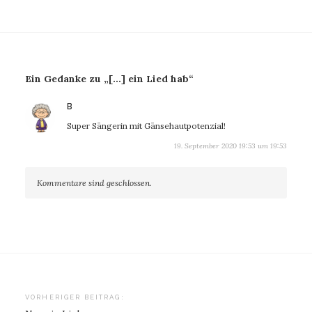
Ein Gedanke zu „[…] ein Lied hab“
sagt:
B
Super Sängerin mit Gänsehautpotenzial!
19. September 2020 19:53 um 19:53
Kommentare sind geschlossen.
Beitragsnavigation
VORHERIGER BEITRAG: