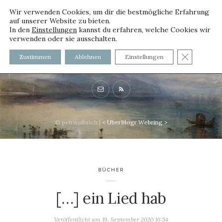
Wir verwenden Cookies, um dir die bestmögliche Erfahrung
auf unserer Website zu bieten.
In den
Einstellungen
kannst du erfahren, welche Cookies wir
verwenden oder sie ausschalten.
voller worte - mit und ohne
GDPR C
Zustimmen
Ablehnen
Einstellungen
Innenfutter
© petra ulbrich |
<
UberBlogr Webring
>
BÜCHER
[…] ein Lied hab
Veröffentlicht am
19. September 2020 16:54