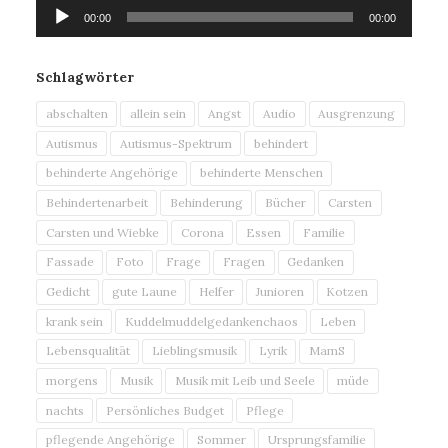
Audio-
00:00
00:00
Player
Schlagwörter
abschalten
allein sein
Angst
Audio
Ausgrenzung
Autismus
Autismus-Spektrum
behindert
behinderte Angehörige
behinderte Menschen
Behindertenarbeit
Behinderung
Bücher
Carsten
Carsten und Wiebke
Corona
Essen
Familie
Fassade
Foto
Frage
Fragen
Gedanken
Gedicht
gute Laune
Helfer
Junioren
Kotzen
krank sein
Kuddelmuddelgedankenchaos
Leben
Lebensqualität
Lieblingsmusik
Lyrik
MamS
morgens
Musik
Musik mit Leib und Seele
müde
nachts
Persönliches Budget
Pflege
pflegende Angehörige
Sommer
Ursprungsfamilie