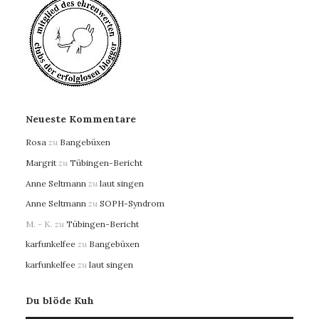
Neueste Kommentare
Rosa
zu
Bangebüxen
Margrit
zu
Tübingen-Bericht
Anne Seltmann
zu
laut singen
Anne Seltmann
zu
SOPH-Syndrom
M. - K.
zu
Tübingen-Bericht
karfunkelfee
zu
Bangebüxen
karfunkelfee
zu
laut singen
Du blöde Kuh