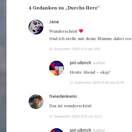
4 Gedanken zu „Durchs Herz“
sagt:
Jane
Wunderschön!
Und ich stelle mir deine Stimme dabei vor
12. September 2020 12:11 um 12:11
sagt:
piri ulbrich
Heute Abend – okay!
12. September 2020 12:38 um 12:38
sagt:
freiedenkerin
Das ist wunderschön!
12. September 2020 12:13 um 12:13
sagt:
piri ulbrich