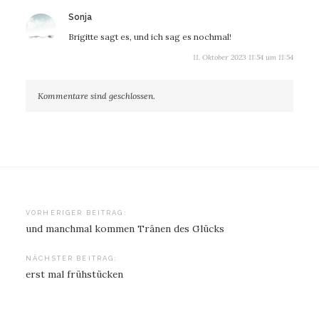
sagt:
Sonja
Brigitte sagt es, und ich sag es nochmal!
11. Oktober 2023 11:54 um 11:54
Kommentare sind geschlossen.
Beitragsnavigation
VORHERIGER BEITRAG:
und manchmal kommen Tränen des Glücks
NÄCHSTER BEITRAG:
erst mal frühstücken