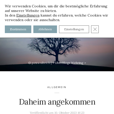
Wir verwenden Cookies, um dir die bestmögliche Erfahrung
auf unserer Website zu bieten.
In den
Einstellungen
kannst du erfahren, welche Cookies wir
verwenden oder sie ausschalten.
voller worte - mit und ohne
GDPR C
Zustimmen
Ablehnen
Einstellungen
Innenfutter
© petra ulbrich |
<
UberBlogr Webring
>
ALLGEMEIN
Daheim angekommen
Veröffentlicht am
10. Oktober 2023 16:23