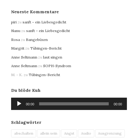
Neueste Kommentare
piri
zu
sanft – ein Liebesgedicht
Nanu
zu
sanft – ein Liebesgedicht
Rosa
zu
Bangebüxen
Margrit
zu
Tübingen-Bericht
Anne Seltmann
zu
laut singen
Anne Seltmann
zu
SOPH-Syndrom
M. - K.
zu
Tübingen-Bericht
Du blöde Kuh
Audio-
00:00
00:00
Player
Schlagwörter
abschalten
allein sein
Angst
Audio
Ausgrenzung