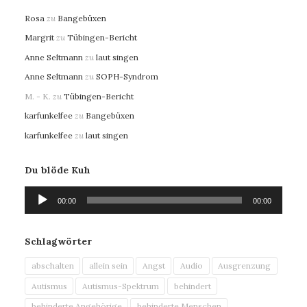
Rosa
zu
Bangebüxen
Margrit
zu
Tübingen-Bericht
Anne Seltmann
zu
laut singen
Anne Seltmann
zu
SOPH-Syndrom
M. - K.
zu
Tübingen-Bericht
karfunkelfee
zu
Bangebüxen
karfunkelfee
zu
laut singen
Du blöde Kuh
Audio-
00:00
00:00
Player
Schlagwörter
abschalten
allein sein
Angst
Audio
Ausgrenzung
Autismus
Autismus-Spektrum
behindert
behinderte Angehörige
behinderte Menschen