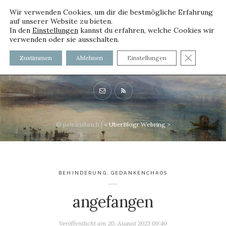
Wir verwenden Cookies, um dir die bestmögliche Erfahrung
auf unserer Website zu bieten.
In den
Einstellungen
kannst du erfahren, welche Cookies wir
verwenden oder sie ausschalten.
voller worte - mit und ohne
GDPR C
Zustimmen
Ablehnen
Einstellungen
Innenfutter
© petra ulbrich |
<
UberBlogr Webring
>
BEHINDERUNG
,
GEDANKENCHAOS
angefangen
Veröffentlicht am
20. August 2025 09:40