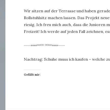
Wir sitzen auf der Terrasse und haben gerade
Rollstuhlsitz machen lassen. Das Projekt neu
riesig. Ich freu mich auch, dass die Juniore
Freizeit! Ich werde auf jeden Fall zeichnen, 
∙∙∙∙∙·▫▫▫▫ᵒᵒᵒᴼᴼ ᴼᴼᵒᵒᵒ▫▫▫▫∙∙∙∙∙·
Nachtrag: Schuhe muss ich kaufen – welche z
Gefällt mir: