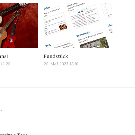
ansl
Fundstück
 12:26
20. Mai 2023 12:16
“