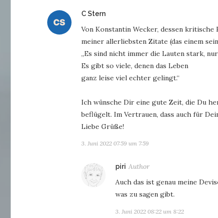
sagt:
C Stern
Von Konstantin Wecker, dessen kritische 
meiner allerliebsten Zitate (das einem se
„Es sind nicht immer die Lauten stark, nur 
Es gibt so viele, denen das Leben
ganz leise viel echter gelingt.“
Ich wünsche Dir eine gute Zeit, die Du her
beflügelt. Im Vertrauen, dass auch für De
Liebe Grüße!
3. Juni 2022 07:59 um 7:59
sagt:
piri
Auch das ist genau meine Devis
was zu sagen gibt.
3. Juni 2022 08:22 um 8:22