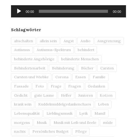
Audio-
00:00
00:00
Player
Schlagwörter
abschalten
allein sein
Angst
Audio
Ausgrenzung
Autismus
Autismus-Spektrum
behindert
behinderte Angehörige
behinderte Menschen
Behindertenarbeit
Behinderung
Bücher
Carsten
Carsten und Wiebke
Corona
Essen
Familie
Fassade
Foto
Frage
Fragen
Gedanken
Gedicht
gute Laune
Helfer
Junioren
Kotzen
krank sein
Kuddelmuddelgedankenchaos
Leben
Lebensqualität
Lieblingsmusik
Lyrik
MamS
morgens
Musik
Musik mit Leib und Seele
müde
nachts
Persönliches Budget
Pflege