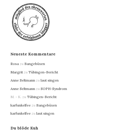
Neueste Kommentare
Rosa
zu
Bangebüxen
Margrit
zu
Tübingen-Bericht
Anne Seltmann
zu
laut singen
Anne Seltmann
zu
SOPH-Syndrom
M. - K.
zu
Tübingen-Bericht
karfunkelfee
zu
Bangebüxen
karfunkelfee
zu
laut singen
Du blöde Kuh