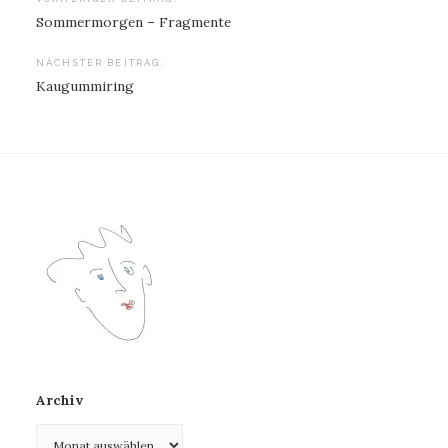
Beitragsnavigation
Sommermorgen – Fragmente
NÄCHSTER BEITRAG:
Kaugummiring
Archiv
Archiv