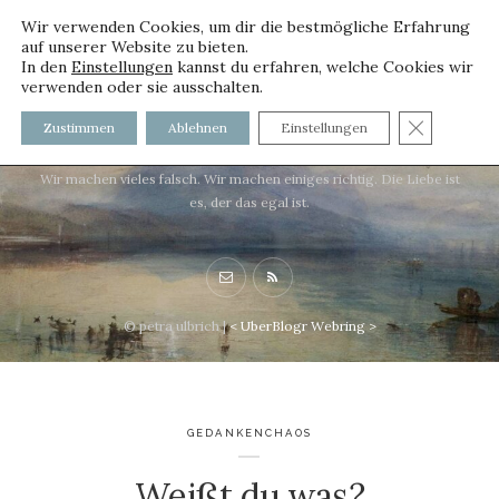
Wir verwenden Cookies, um dir die bestmögliche Erfahrung
auf unserer Website zu bieten.
In den
Einstellungen
kannst du erfahren, welche Cookies wir
verwenden oder sie ausschalten.
voller worte - mit und ohne
GDPR C
Zustimmen
Ablehnen
Einstellungen
Innenfutter
Wir machen vieles falsch. Wir machen einiges richtig. Die Liebe ist
es, der das egal ist.
© petra ulbrich |
<
UberBlogr Webring
>
GEDANKENCHAOS
Weißt du was?