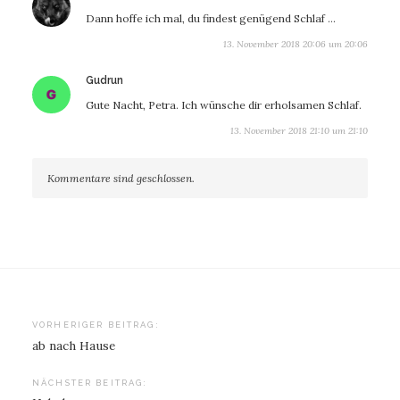
Dann hoffe ich mal, du findest genügend Schlaf …
13. November 2018 20:06 um 20:06
sagt:
Gudrun
Gute Nacht, Petra. Ich wünsche dir erholsamen Schlaf.
13. November 2018 21:10 um 21:10
Kommentare sind geschlossen.
Beitragsnavigation
VORHERIGER BEITRAG:
ab nach Hause
NÄCHSTER BEITRAG: