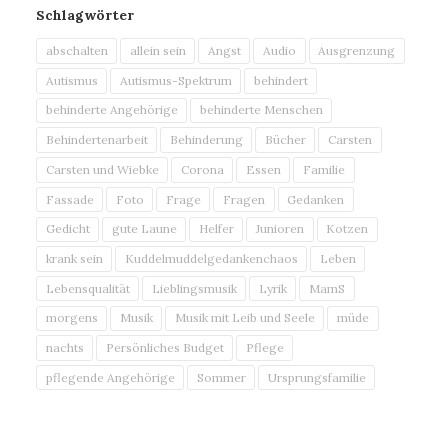
Schlagwörter
abschalten
allein sein
Angst
Audio
Ausgrenzung
Autismus
Autismus-Spektrum
behindert
behinderte Angehörige
behinderte Menschen
Behindertenarbeit
Behinderung
Bücher
Carsten
Carsten und Wiebke
Corona
Essen
Familie
Fassade
Foto
Frage
Fragen
Gedanken
Gedicht
gute Laune
Helfer
Junioren
Kotzen
krank sein
Kuddelmuddelgedankenchaos
Leben
Lebensqualität
Lieblingsmusik
Lyrik
MamS
morgens
Musik
Musik mit Leib und Seele
müde
nachts
Persönliches Budget
Pflege
pflegende Angehörige
Sommer
Ursprungsfamilie