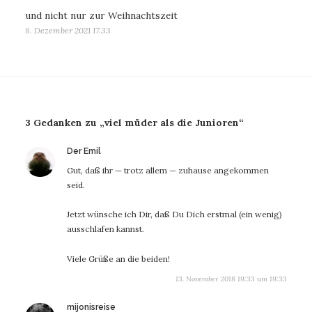
und nicht nur zur Weihnachtszeit
8. Dezember 2021 17:33
3 Gedanken zu „viel müder als die Junioren“
sagt:
Der Emil
Gut, daß ihr — trotz allem — zuhause angekommen
seid.
Jetzt wünsche ich Dir, daß Du Dich erstmal (ein wenig)
ausschlafen kannst.
Viele Grüße an die beiden!
13. November 2018 19:33 um 19:33
sagt:
mijonisreise