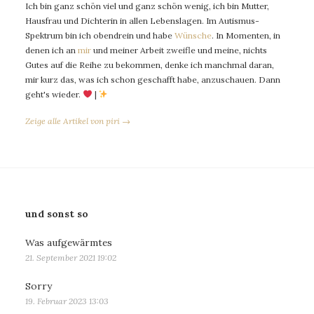
Ich bin ganz schön viel und ganz schön wenig, ich bin Mutter,
Hausfrau und Dichterin in allen Lebenslagen. Im Autismus-
Spektrum bin ich obendrein und habe
Wünsche
. In Momenten, in
denen ich an
mir
und meiner Arbeit zweifle und meine, nichts
Gutes auf die Reihe zu bekommen, denke ich manchmal daran,
mir kurz das, was ich schon geschafft habe, anzuschauen. Dann
geht's wieder.
|
Zeige alle Artikel von piri →
und sonst so
Was aufgewärmtes
21. September 2021 19:02
Sorry
19. Februar 2023 13:03