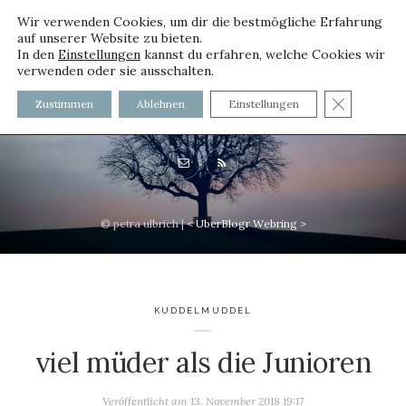
Wir verwenden Cookies, um dir die bestmögliche Erfahrung
auf unserer Website zu bieten.
In den
Einstellungen
kannst du erfahren, welche Cookies wir
verwenden oder sie ausschalten.
voller worte - mit und ohne
GDPR C
Zustimmen
Ablehnen
Einstellungen
Innenfutter
© petra ulbrich |
<
UberBlogr Webring
>
KUDDELMUDDEL
viel müder als die Junioren
Veröffentlicht am
13. November 2018 19:17