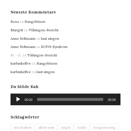
Neueste Kommentare
Rosa
zu
Bangebüxen
Margrit
zu
Tübingen-Bericht
Anne Seltmann
zu
laut singen
Anne Seltmann
zu
SOPH-Syndrom
M. - K.
zu
Tübingen-Bericht
karfunkelfee
zu
Bangebüxen
karfunkelfee
zu
laut singen
Du blöde Kuh
Audio-
00:00
00:00
Player
Schlagwörter
abschalten
allein sein
Angst
Audio
Ausgrenzung