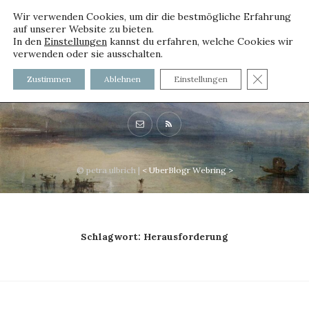
Wir verwenden Cookies, um dir die bestmögliche Erfahrung
auf unserer Website zu bieten.
In den
Einstellungen
kannst du erfahren, welche Cookies wir
verwenden oder sie ausschalten.
voller worte - mit und ohne
GDPR C
Zustimmen
Ablehnen
Einstellungen
Innenfutter
© petra ulbrich |
<
UberBlogr Webring
>
Schlagwort:
Herausforderung