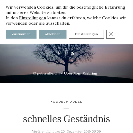
Wir verwenden Cookies, um dir die bestmögliche Erfahrung
auf unserer Website zu bieten.
In den
Einstellungen
kannst du erfahren, welche Cookies wir
verwenden oder sie ausschalten.
voller worte - mit und ohne
GDPR C
Zustimmen
Ablehnen
Einstellungen
Innenfutter
© petra ulbrich |
<
UberBlogr Webring
>
KUDDELMUDDEL
schnelles Geständnis
Veröffentlicht am
20. Dezember 2019 06:09