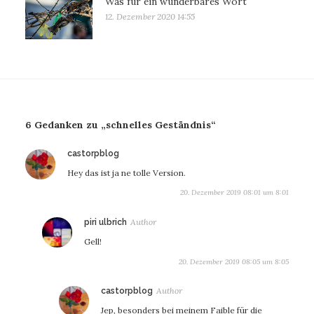
Was für ein wunderbares Wort
12. Dezember 2020 14:55
6 Gedanken zu „schnelles Geständnis“
sagt:
castorpblog
Hey das ist ja ne tolle Version.
20. Dezember 2019 08:01 um 8:01
sagt:
piri ulbrich
Gell!
20. Dezember 2019 08:05 um 8:05
sagt:
castorpblog
Jep, besonders bei meinem Faible für die