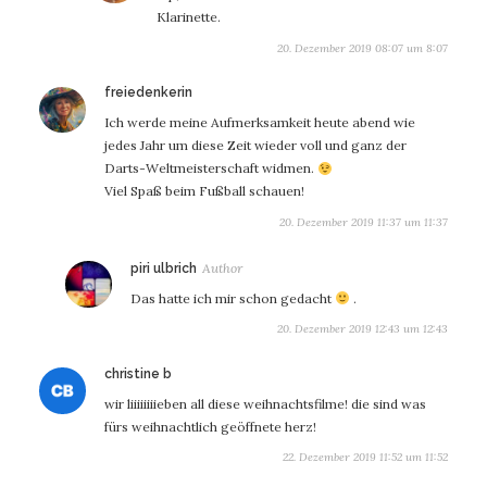
Klarinette.
20. Dezember 2019 08:07 um 8:07
sagt:
freiedenkerin
Ich werde meine Aufmerksamkeit heute abend wie
jedes Jahr um diese Zeit wieder voll und ganz der
Darts-Weltmeisterschaft widmen.
Viel Spaß beim Fußball schauen!
20. Dezember 2019 11:37 um 11:37
sagt:
piri ulbrich
Das hatte ich mir schon gedacht
.
20. Dezember 2019 12:43 um 12:43
sagt:
christine b
wir liiiiiiiieben all diese weihnachtsfilme! die sind was
fürs weihnachtlich geöffnete herz!
22. Dezember 2019 11:52 um 11:52