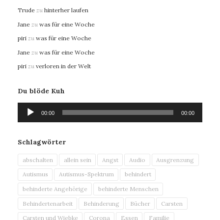
Trude
zu
hinterher laufen
Jane
zu
was für eine Woche
piri
zu
was für eine Woche
Jane
zu
was für eine Woche
piri
zu
verloren in der Welt
Du blöde Kuh
Audio-
00:00
00:00
Player
Schlagwörter
abschalten
allein sein
Angst
Audio
Ausgrenzung
Autismus
Autismus-Spektrum
behindert
behinderte Angehörige
behinderte Menschen
Behindertenarbeit
Behinderung
Bücher
Carsten
Carsten und Wiebke
Corona
Essen
Familie