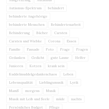
regeln.
Autismus-Spektrum
behindert
behinderte Angehörige
behinderte Menschen
Behindertenarbeit
Behinderung
Bücher
Carsten
Carsten und Wiebke
Corona
Essen
Familie
Fassade
Foto
Frage
Fragen
Gedanken
Gedicht
gute Laune
Helfer
Junioren
Kotzen
krank sein
Kuddelmuddelgedankenchaos
Leben
Lebensqualität
Lieblingsmusik
Lyrik
MamS
morgens
Musik
Musik mit Leib und Seele
müde
nachts
Persönliches Budget
Pflege