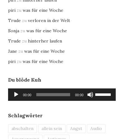
piri
zu
was für eine Woche
Trude
zu
verloren in der Welt
Sonja
zu
was für eine Woche
Trude
zu
hinterher laufen
Jane
zu
was für eine Woche
piri
zu
was für eine Woche
Du blöde Kuh
Audio-
Pfeiltasten
00:00
00:00
Player
Hoch/Runter
benutzen,
um
Schlagwörter
die
Lautstärke
abschalten
allein sein
Angst
Audio
zu
Ausgrenzung
Autismus