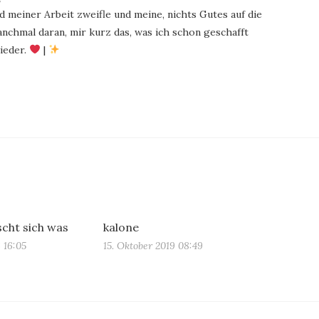
 meiner Arbeit zweifle und meine, nichts Gutes auf die
chmal daran, mir kurz das, was ich schon geschafft
ieder.
|
cht sich was
kalone
 16:05
15. Oktober 2019 08:49