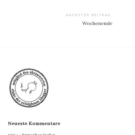
NÄCHSTER BEITRAG:
Wochenende
Neueste Kommentare
piri
zu
hinterher laufen