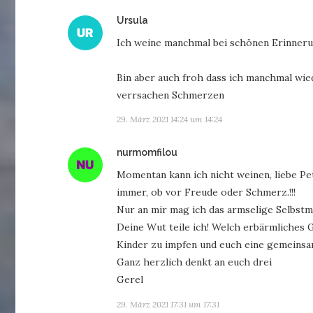
sagt:
Ursula
Ich weine manchmal bei schönen Erinnerun
Bin aber auch froh dass ich manchmal wie
verrsachen Schmerzen
29. März 2021 14:24 um 14:24
sagt:
nurmomfilou
Momentan kann ich nicht weinen, liebe Pet
immer, ob vor Freude oder Schmerz.!!!
Nur an mir mag ich das armselige Selbstmi
Deine Wut teile ich! Welch erbärmliches G
Kinder zu impfen und euch eine gemeins
Ganz herzlich denkt an euch drei
Gerel
29. März 2021 17:31 um 17:31