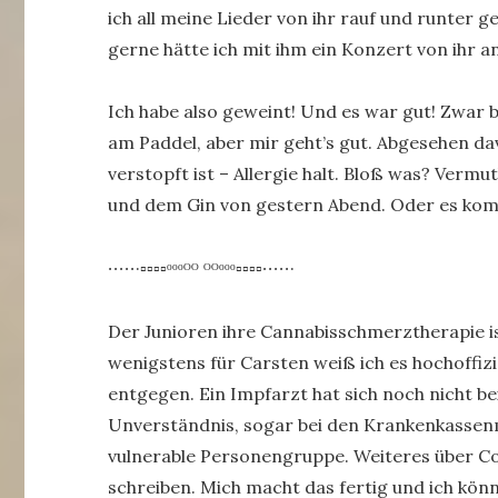
ich all meine Lieder von ihr rauf und runter g
gerne hätte ich mit ihm ein Konzert von ihr a
Ich habe also geweint! Und es war gut! Zwar b
am Paddel, aber mir geht’s gut. Abgesehen dav
verstopft ist – Allergie halt. Bloß was? Verm
und dem Gin von gestern Abend. Oder es komm
∙∙∙∙∙·▫▫▫▫ᵒᵒᵒᴼᴼ ᴼᴼᵒᵒᵒ▫▫▫▫∙∙∙∙∙·
Der Junioren ihre Cannabisschmerztherapie is
wenigstens für Carsten weiß ich es hochoffizie
entgegen. Ein Impfarzt hat sich noch nicht b
Unverständnis, sogar bei den Krankenkassenm
vulnerable Personengruppe. Weiteres über C
schreiben. Mich macht das fertig und ich kö