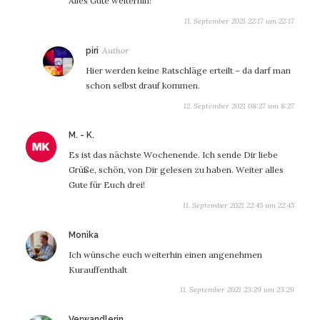
Alles Gute weiterhin!
11. September 2021 22:17 um 22:17
sagt:
piri
Hier werden keine Ratschläge erteilt – da darf man
schon selbst drauf kommen.
12. September 2021 08:27 um 8:27
sagt:
M. - K.
Es ist das nächste Wochenende. Ich sende Dir liebe
Grüße, schön, von Dir gelesen zu haben. Weiter alles
Gute für Euch drei!
11. September 2021 22:45 um 22:45
sagt:
Monika
Ich wünsche euch weiterhin einen angenehmen
Kurauffenthalt
11. September 2021 23:29 um 23:29
sagt:
Verwandlerin