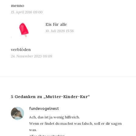
menno
15. April 2016 09:00
Eis für alle
10. Juli 2026 15:58
verblöden
24. November 2023 08:09
5 Gedanken zu „Mutter-Kinder-Kur“
sagt:
fundevogelnest
Ach, das ist ja wenig hilfreich.
Wenn er findet du machst was falsch, soll er dir sagen
was.