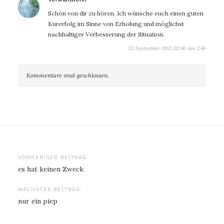
Schön von dir zu hören. Ich wünsche euch einen guten
Kurerfolg im Sinne von Erholung und möglichst
nachhaltiger Verbesserung der Situation.
12. September 2021 02:46 um 2:46
Kommentare sind geschlossen.
Beitragsnavigation
VORHERIGER BEITRAG:
es hat keinen Zweck
NÄCHSTER BEITRAG:
nur ein piep