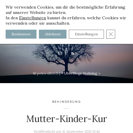
Wir verwenden Cookies, um dir die bestmögliche Erfahrung
auf unserer Website zu bieten.
In den
Einstellungen
kannst du erfahren, welche Cookies wir
verwenden oder sie ausschalten.
voller worte - mit und ohne
GDPR C
Zustimmen
Ablehnen
Einstellungen
Innenfutter
© petra ulbrich |
<
UberBlogr Webring
>
BEHINDERUNG
Mutter-Kinder-Kur
Veröffentlicht am
11. September 2021 21:42