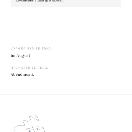
Kommentare sind geschlossen.
Beitragsnavigation
VORHERIGER BEITRAG:
im August
NÄCHSTER BEITRAG:
Abendmusik