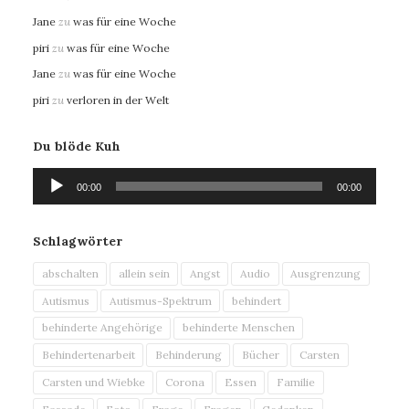
Jane
zu
was für eine Woche
piri
zu
was für eine Woche
Jane
zu
was für eine Woche
piri
zu
verloren in der Welt
Du blöde Kuh
Audio-
00:00
00:00
Player
Schlagwörter
abschalten
allein sein
Angst
Audio
Ausgrenzung
Autismus
Autismus-Spektrum
behindert
behinderte Angehörige
behinderte Menschen
Behindertenarbeit
Behinderung
Bücher
Carsten
Carsten und Wiebke
Corona
Essen
Familie