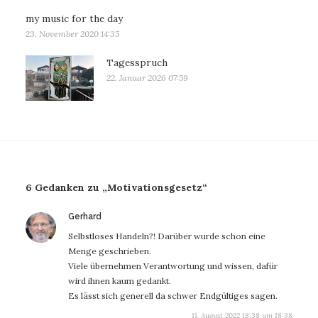
my music for the day
23. November 2020 14:35
Tagesspruch
22. Januar 2026 07:59
6 Gedanken zu „Motivationsgesetz“
sagt:
Gerhard
Selbstloses Handeln?! Darüber wurde schon eine
Menge geschrieben.
Viele übernehmen Verantwortung und wissen, dafür
wird ihnen kaum gedankt.
Es lässt sich generell da schwer Endgültiges sagen.
11. August 2022 18:38 um 18:38