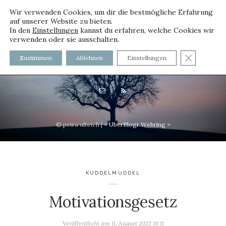
Wir verwenden Cookies, um dir die bestmögliche Erfahrung
auf unserer Website zu bieten.
In den
Einstellungen
kannst du erfahren, welche Cookies wir
verwenden oder sie ausschalten.
voller worte - mit und ohne
GDPR C
Zustimmen
Ablehnen
Einstellungen
Innenfutter
© petra ulbrich |
<
UberBlogr Webring
>
KUDDELMUDDEL
Motivationsgesetz
Veröffentlicht am
11. August 2022 18:11