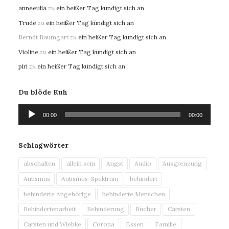
anneeulia
zu
ein heißer Tag kündigt sich an
Trude
zu
ein heißer Tag kündigt sich an
Berndt Baumgart
zu
ein heißer Tag kündigt sich an
Violine
zu
ein heißer Tag kündigt sich an
piri
zu
ein heißer Tag kündigt sich an
Du blöde Kuh
Audio-
00:00
00:00
Player
Schlagwörter
abschalten
allein sein
Angst
Audio
Ausgrenzung
Autismus
Autismus-Spektrum
behindert
behinderte Angehörige
behinderte Menschen
Behindertenarbeit
Behinderung
Bücher
Carsten
Carsten und Wiebke
Corona
Essen
Familie