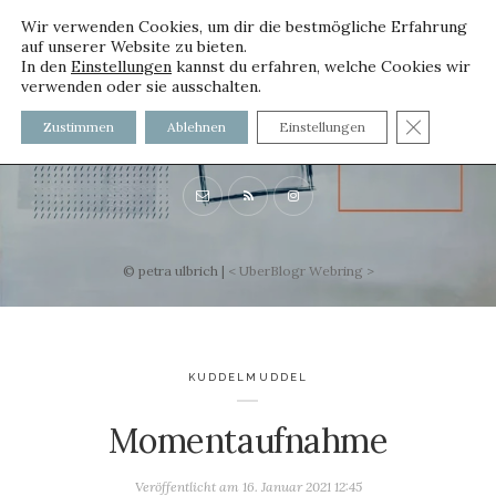
Wir verwenden Cookies, um dir die bestmögliche Erfahrung
auf unserer Website zu bieten.
In den
Einstellungen
kannst du erfahren, welche Cookies wir
verwenden oder sie ausschalten.
voller worte
GDPR C
Zustimmen
Ablehnen
Einstellungen
mit und ohne Innenfutter
© petra ulbrich |
<
UberBlogr Webring
>
KUDDELMUDDEL
Momentaufnahme
Veröffentlicht am
16. Januar 2021 12:45