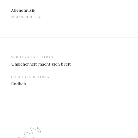
Abendmusik
21. April 2020 19:48
Beitragsnavigation
VORHERIGER BEITRAG:
Unsicherheit macht sich breit
NÄCHSTER BEITRAG:
Endlich