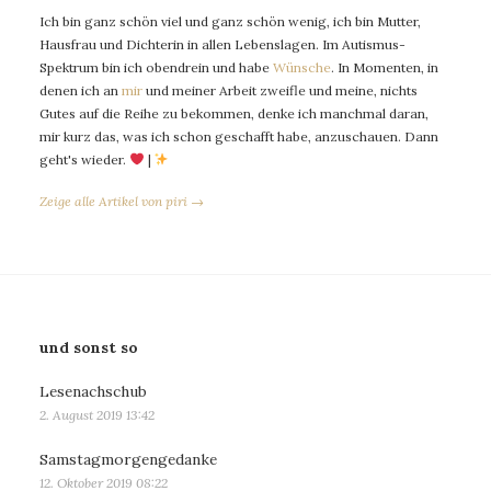
Ich bin ganz schön viel und ganz schön wenig, ich bin Mutter,
Hausfrau und Dichterin in allen Lebenslagen. Im Autismus-
Spektrum bin ich obendrein und habe
Wünsche
. In Momenten, in
denen ich an
mir
und meiner Arbeit zweifle und meine, nichts
Gutes auf die Reihe zu bekommen, denke ich manchmal daran,
mir kurz das, was ich schon geschafft habe, anzuschauen. Dann
geht's wieder.
|
Zeige alle Artikel von piri →
und sonst so
Lesenachschub
2. August 2019 13:42
Samstagmorgengedanke
12. Oktober 2019 08:22