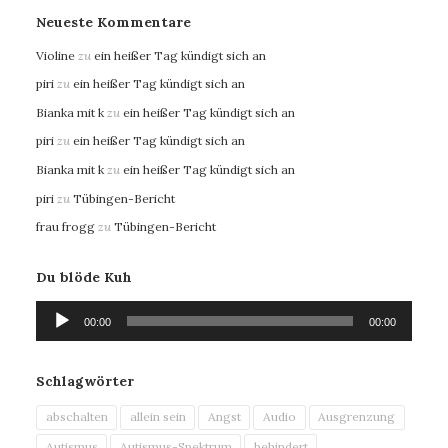
Neueste Kommentare
Violine
zu
ein heißer Tag kündigt sich an
piri
zu
ein heißer Tag kündigt sich an
Bianka mit k
zu
ein heißer Tag kündigt sich an
piri
zu
ein heißer Tag kündigt sich an
Bianka mit k
zu
ein heißer Tag kündigt sich an
piri
zu
Tübingen-Bericht
frau frogg
zu
Tübingen-Bericht
Du blöde Kuh
Audio-
00:00
00:00
Player
Schlagwörter
abschalten
allein sein
Angst
Audio
Ausgrenzung
Autismus
Autismus-Spektrum
behindert