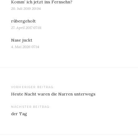
Komm‘ ich jetzt ins Fernsehn?
20. Juli 2019 20:04
rübergeholt
27. April 2017 07:01
Nase juckt
4. Mai 2026 07:14
Beitragsnavigation
VORHERIGER BEITRAG:
Heute Nacht waren die Narren unterwegs
NÄCHSTER BEITRAG:
der Tag