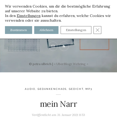
Wir verwenden Cookies, um dir die bestmögliche Erfahrung
auf unserer Website zu bieten.
In den
Einstellungen
kannst du erfahren, welche Cookies wir
verwenden oder sie ausschalten.
voller worte
GDPR C
Zustimmen
Ablehnen
Einstellungen
mit und ohne Innenfutter
© petra ulbrich |
<
UberBlogr Webring
>
AUDIO
,
GEDANKENCHAOS
,
GEDICHT
,
MP3
mein Narr
Veröffentlicht am
31. Januar 2021 11:53