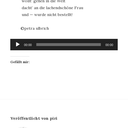
wollt‘ gehen in die Welt
dacht‘ an die lachendschöne Frau
und — wurde nicht bestellt!
©petra ulbrich
Audio-
00:00
00:00
Player
Gefällt mir:
Veröffentlicht von piri