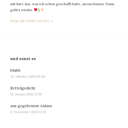
mir kurz das, was ich schon geschafft habe, anzuschauen. Dann
geht's wieder.
|
Zeige alle Artikel von piri →
und sonst so
blubb
22. Oktober 2025 06:09
Zettelgedicht
18. Januar 2022 17:58
aus gegebenem Anlass
9. November 2020 12:25