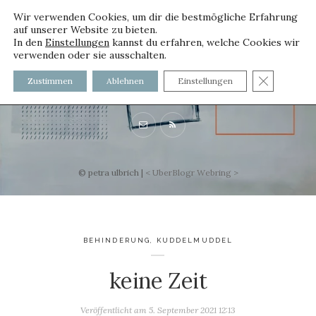
Wir verwenden Cookies, um dir die bestmögliche Erfahrung
auf unserer Website zu bieten.
In den
Einstellungen
kannst du erfahren, welche Cookies wir
verwenden oder sie ausschalten.
voller worte
GDPR C
Zustimmen
Ablehnen
Einstellungen
mit und ohne Innenfutter
© petra ulbrich |
<
UberBlogr Webring
>
BEHINDERUNG
,
KUDDELMUDDEL
keine Zeit
Veröffentlicht am
5. September 2021 12:13