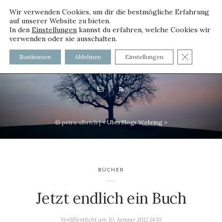
Wir verwenden Cookies, um dir die bestmögliche Erfahrung
auf unserer Website zu bieten.
In den
Einstellungen
kannst du erfahren, welche Cookies wir
verwenden oder sie ausschalten.
voller worte - mit und ohne
GDPR C
Zustimmen
Ablehnen
Einstellungen
Innenfutter
© petra ulbrich |
<
UberBlogr Webring
>
BÜCHER
Jetzt endlich ein Buch
Veröffentlicht am
10. Januar 2012 14:10