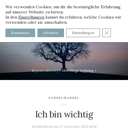
Wir verwenden Cookies, um dir die bestmögliche Erfahrung
auf unserer Website zu bieten.
In den
Einstellungen
kannst du erfahren, welche Cookies wir
verwenden oder sie ausschalten.
voller worte - mit und ohne
GDPR C
Zustimmen
Ablehnen
Einstellungen
Innenfutter
© petra ulbrich |
<
UberBlogr Webring
>
KUDDELMUDDEL
Ich bin wichtig
Veröffentlicht am
27. November 2020 10:52