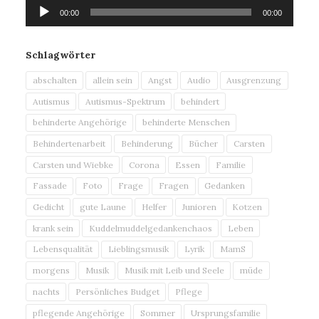
Audio-
00:00
00:00
Player
Schlagwörter
abschalten
allein sein
Angst
Audio
Ausgrenzung
Autismus
Autismus-Spektrum
behindert
behinderte Angehörige
behinderte Menschen
Behindertenarbeit
Behinderung
Bücher
Carsten
Carsten und Wiebke
Corona
Essen
Familie
Fassade
Foto
Frage
Fragen
Gedanken
Gedicht
gute Laune
Helfer
Junioren
Kotzen
krank sein
Kuddelmuddelgedankenchaos
Leben
Lebensqualität
Lieblingsmusik
Lyrik
MamS
morgens
Musik
Musik mit Leib und Seele
müde
nachts
Persönliches Budget
Pflege
pflegende Angehörige
Sommer
Ursprungsfamilie