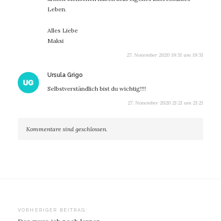
Leben.
Alles Liebe
Maksi
27. November 2020 19:51 um 19:51
sagt:
Ursula Grigo
Selbstverständlich bist du wichtig!!!!
27. November 2020 21:21 um 21:21
Kommentare sind geschlossen.
Beitragsnavigation
VORHERIGER BEITRAG: