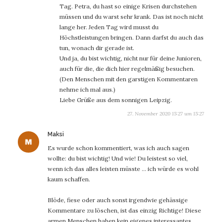
Tag. Petra, du hast so einige Krisen durchstehen
müssen und du warst sehr krank. Das ist noch nicht
lange her. Jeden Tag wird musst du
Höchstleistungen bringen. Dann darfst du auch das
tun, wonach dir gerade ist.
Und ja, du bist wichtig, nicht nur für deine Junioren,
auch für die, die dich hier regelmäßig besuchen.
(Den Menschen mit den garstigen Kommentaren
nehme ich mal aus.)
Liebe Grüße aus dem sonnigen Leipzig.
27. November 2020 15:27 um 15:27
sagt:
Maksi
Es wurde schon kommentiert, was ich auch sagen
wollte: du bist wichtig! Und wie! Du leistest so viel,
wenn ich das alles leisten müsste … ich würde es wohl
kaum schaffen.
Blöde, fiese oder auch sonst irgendwie gehässige
Kommentare zu löschen, ist das einzig Richtige! Diese
armen Menschen haben kein eigenes interessantes