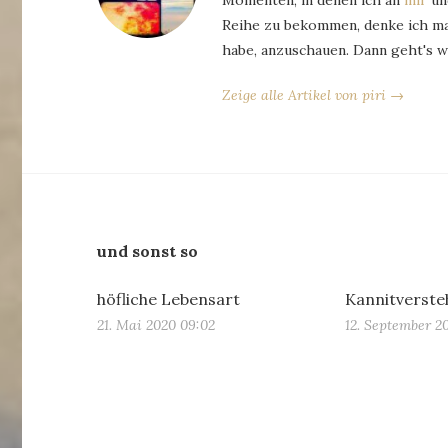
Momenten, in denen ich an
mir
und
Reihe zu bekommen, denke ich man
habe, anzuschauen. Dann geht's w
Zeige alle Artikel von piri →
und sonst so
höfliche Lebensart
Kannitverste
21. Mai 2020 09:02
12. September 2