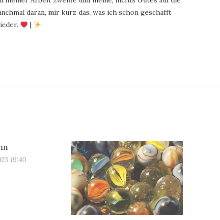
 meiner Arbeit zweifle und meine, nichts Gutes auf die
chmal daran, mir kurz das, was ich schon geschafft
ieder.
|
hn
023 19:40