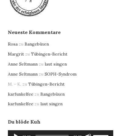
Neueste Kommentare
Rosa
zu
Bangebüxen
Margrit
zu
Tübingen-Bericht
Anne Seltmann
zu
laut singen
Anne Seltmann
zu
SOPH-Syndrom
M. - K.
zu
Tübingen-Bericht
karfunkelfee
zu
Bangebüxen
karfunkelfee
zu
laut singen
Du blöde Kuh
Audio-
Pfeiltasten