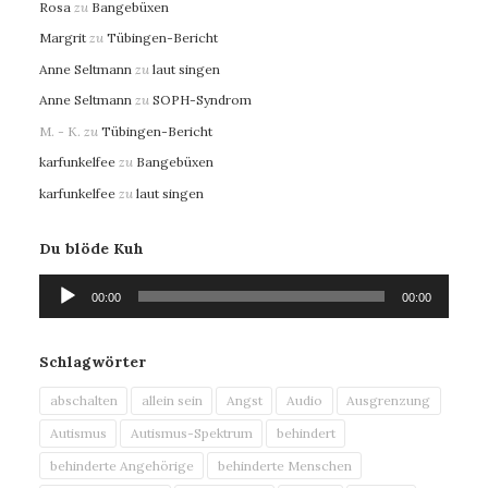
Rosa
zu
Bangebüxen
Margrit
zu
Tübingen-Bericht
Anne Seltmann
zu
laut singen
Anne Seltmann
zu
SOPH-Syndrom
M. - K.
zu
Tübingen-Bericht
karfunkelfee
zu
Bangebüxen
karfunkelfee
zu
laut singen
Du blöde Kuh
Audio-
00:00
00:00
Player
Schlagwörter
abschalten
allein sein
Angst
Audio
Ausgrenzung
Autismus
Autismus-Spektrum
behindert
behinderte Angehörige
behinderte Menschen