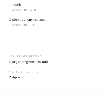
an mich
8. Oktober 2019 13:08
Gisbert zu Knyphausen
8. Februar 2019 14:24
Beitragsnavigation
VORHERIGER BEITRAG:
Morgen beginnt das Jahr
NÄCHSTER BEITRAG:
Folgen