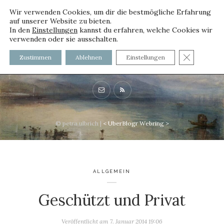
Wir verwenden Cookies, um dir die bestmögliche Erfahrung
auf unserer Website zu bieten.
In den
Einstellungen
kannst du erfahren, welche Cookies wir
verwenden oder sie ausschalten.
voller worte - mit und ohne
GDPR C
Zustimmen
Ablehnen
Einstellungen
Innenfutter
© petra ulbrich |
<
UberBlogr Webring
>
ALLGEMEIN
Geschützt und Privat
Veröffentlicht am
7. Januar 2014 19:06