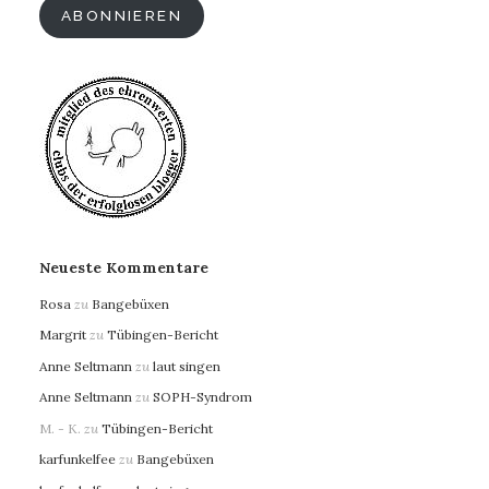
ABONNIEREN
Neueste Kommentare
Rosa
zu
Bangebüxen
Margrit
zu
Tübingen-Bericht
Anne Seltmann
zu
laut singen
Anne Seltmann
zu
SOPH-Syndrom
M. - K.
zu
Tübingen-Bericht
karfunkelfee
zu
Bangebüxen