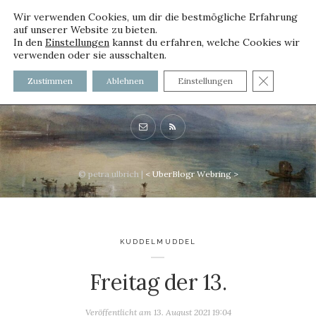
Wir verwenden Cookies, um dir die bestmögliche Erfahrung
auf unserer Website zu bieten.
In den
Einstellungen
kannst du erfahren, welche Cookies wir
verwenden oder sie ausschalten.
voller worte - mit und ohne
GDPR C
Zustimmen
Ablehnen
Einstellungen
Innenfutter
© petra ulbrich |
<
UberBlogr Webring
>
KUDDELMUDDEL
Freitag der 13.
Veröffentlicht am
13. August 2021 19:04