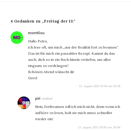
4 Gedanken zu „Freitag der 13.“
sagt:
momfilou
Hallo Petra,
ich lese oft, um mich „aus der Realität fort zu beamen“.
Das ist für mich ein passables Rezept. Kannst du das
auch, dich so in ein Buch hinein vertiefen, um alles
ringsum zu verdrängen?
Schönen Abend wünscht dir
Gerel
13. August 2021 19:58 um 19:58
sagt:
piri
Nein, fortbeamen will ich mich nicht, denn wenn ich
aufhöre zu lesen, holt sie mich umso schneller
wieder ein!
13. August 2021 20:06 um 20:06