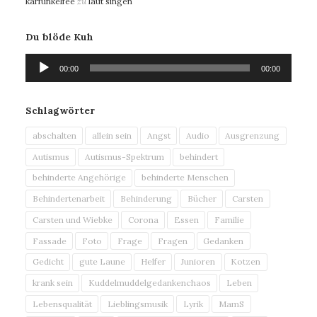
karfunkelfee
zu
laut singen
Du blöde Kuh
Audio-
00:00
00:00
Player
Schlagwörter
abschalten
allein sein
Angst
Audio
Ausgrenzung
Autismus
Autismus-Spektrum
behindert
behinderte Angehörige
behinderte Menschen
Behindertenarbeit
Behinderung
Bücher
Carsten
Carsten und Wiebke
Corona
Essen
Familie
Fassade
Foto
Frage
Fragen
Gedanken
Gedicht
gute Laune
Helfer
Junioren
Kotzen
krank sein
Kuddelmuddelgedankenchaos
Leben
Lebensqualität
Lieblingsmusik
Lyrik
MamS