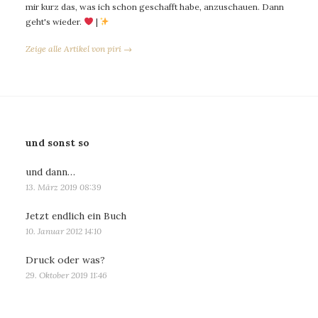
mir kurz das, was ich schon geschafft habe, anzuschauen. Dann
geht's wieder.
|
Zeige alle Artikel von piri →
und sonst so
und dann…
13. März 2019 08:39
Jetzt endlich ein Buch
10. Januar 2012 14:10
Druck oder was?
29. Oktober 2019 11:46