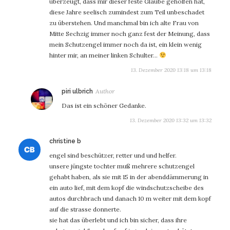
überzeugt, dass mir dieser feste Glaube geholfen hat,
diese Jahre seelisch zumindest zum Teil unbeschadet
zu überstehen. Und manchmal bin ich alte Frau von
Mitte Sechzig immer noch ganz fest der Meinung, dass
mein Schutzengel immer noch da ist, ein klein wenig
hinter mir, an meiner linken Schulter…
13. Dezember 2020 13:18 um 13:18
sagt:
piri ulbrich
Das ist ein schöner Gedanke.
13. Dezember 2020 13:32 um 13:32
sagt:
christine b
engel sind beschützer, retter und und helfer.
unsere jüngste tochter muß mehrere schutzengel
gehabt haben, als sie mit 15 in der abenddämmerung in
ein auto lief, mit dem kopf die windschutzscheibe des
autos durchbrach und danach 10 m weiter mit dem kopf
auf die strasse donnerte.
sie hat das überlebt und ich bin sicher, dass ihre