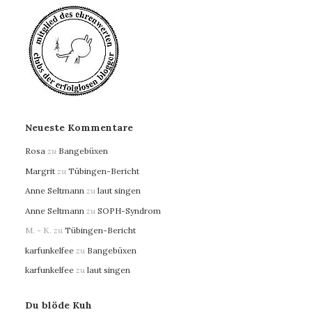
Neueste Kommentare
Rosa
zu
Bangebüxen
Margrit
zu
Tübingen-Bericht
Anne Seltmann
zu
laut singen
Anne Seltmann
zu
SOPH-Syndrom
M. - K.
zu
Tübingen-Bericht
karfunkelfee
zu
Bangebüxen
karfunkelfee
zu
laut singen
Du blöde Kuh