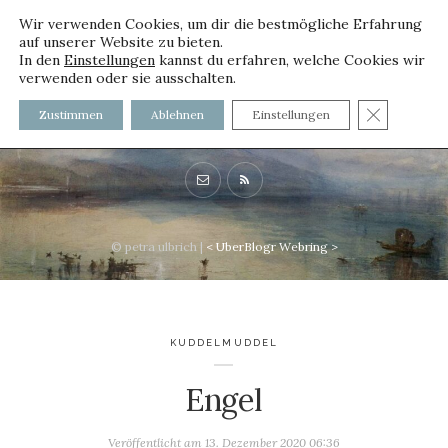
Wir verwenden Cookies, um dir die bestmögliche Erfahrung
auf unserer Website zu bieten.
In den
Einstellungen
kannst du erfahren, welche Cookies wir
verwenden oder sie ausschalten.
voller worte - mit und ohne
GDPR C
Zustimmen
Ablehnen
Einstellungen
Innenfutter
© petra ulbrich |
<
UberBlogr Webring
>
KUDDELMUDDEL
Engel
Veröffentlicht am
13. Dezember 2020 06:36