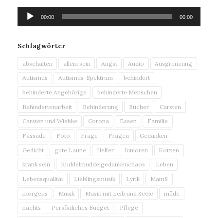
Audio-
00:00
00:00
Player
Schlagwörter
abschalten
allein sein
Angst
Audio
Ausgrenzung
Autismus
Autismus-Spektrum
behindert
behinderte Angehörige
behinderte Menschen
Behindertenarbeit
Behinderung
Bücher
Carsten
Carsten und Wiebke
Corona
Essen
Familie
Fassade
Foto
Frage
Fragen
Gedanken
Gedicht
gute Laune
Helfer
Junioren
Kotzen
krank sein
Kuddelmuddelgedankenchaos
Leben
Lebensqualität
Lieblingsmusik
Lyrik
MamS
morgens
Musik
Musik mit Leib und Seele
müde
nachts
Persönliches Budget
Pflege