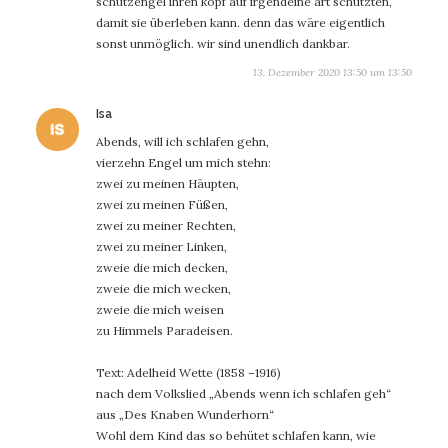
schutzengel ihren kopf auf irgendeine art schützten,
damit sie überleben kann. denn das wäre eigentlich
sonst unmöglich. wir sind unendlich dankbar.
13. Dezember 2020 13:50 um 13:50
sagt:
Isa
Abends, will ich schlafen gehn,
vierzehn Engel um mich stehn:
zwei zu meinen Häupten,
zwei zu meinen Füßen,
zwei zu meiner Rechten,
zwei zu meiner Linken,
zweie die mich decken,
zweie die mich wecken,
zweie die mich weisen
zu Himmels Paradeisen.
Text: Adelheid Wette (1858 –1916)
nach dem Volkslied „Abends wenn ich schlafen geh“
aus „Des Knaben Wunderhorn“
Wohl dem Kind das so behütet schlafen kann, wie