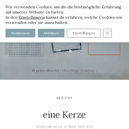
Wir verwenden Cookies, um dir die bestmögliche Erfahrung
auf unserer Website zu bieten.
In den
Einstellungen
kannst du erfahren, welche Cookies wir
verwenden oder sie ausschalten.
voller worte
GDPR C
Zustimmen
Ablehnen
Einstellungen
mit und ohne Innenfutter
© petra ulbrich |
<
UberBlogr Webring
>
GEDICHT
eine Kerze
Veröffentlicht am
12. März 2025 21:36