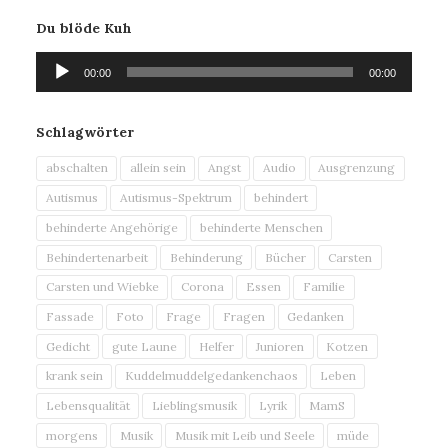
Du blöde Kuh
Audio-
00:00
00:00
Player
Schlagwörter
abschalten
allein sein
Angst
Audio
Ausgrenzung
Autismus
Autismus-Spektrum
behindert
behinderte Angehörige
behinderte Menschen
Behindertenarbeit
Behinderung
Bücher
Carsten
Carsten und Wiebke
Corona
Essen
Familie
Fassade
Foto
Frage
Fragen
Gedanken
Gedicht
gute Laune
Helfer
Junioren
Kotzen
krank sein
Kuddelmuddelgedankenchaos
Leben
Lebensqualität
Lieblingsmusik
Lyrik
MamS
morgens
Musik
Musik mit Leib und Seele
müde