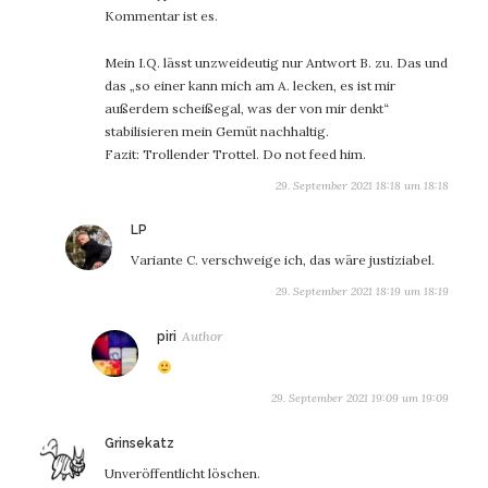
Kommentar ist es.
Mein I.Q. lässt unzweideutig nur Antwort B. zu. Das und
das „so einer kann mich am A. lecken, es ist mir
außerdem scheißegal, was der von mir denkt“
stabilisieren mein Gemüt nachhaltig.
Fazit: Trollender Trottel. Do not feed him.
29. September 2021 18:18 um 18:18
sagt:
LP
Variante C. verschweige ich, das wäre justiziabel.
29. September 2021 18:19 um 18:19
sagt:
piri
29. September 2021 19:09 um 19:09
sagt:
Grinsekatz
Unveröffentlicht löschen.