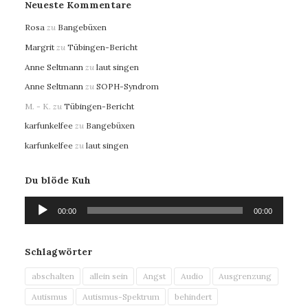
Neueste Kommentare
Rosa
zu
Bangebüxen
Margrit
zu
Tübingen-Bericht
Anne Seltmann
zu
laut singen
Anne Seltmann
zu
SOPH-Syndrom
M. - K.
zu
Tübingen-Bericht
karfunkelfee
zu
Bangebüxen
karfunkelfee
zu
laut singen
Du blöde Kuh
Audio-
00:00
00:00
Player
Schlagwörter
abschalten
allein sein
Angst
Audio
Ausgrenzung
Autismus
Autismus-Spektrum
behindert