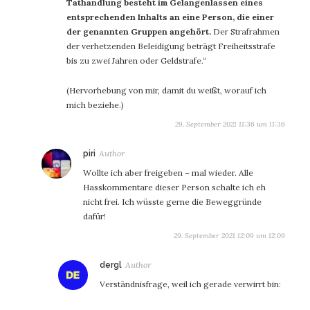
Tathandlung besteht im Gelangenlassen eines
entsprechenden Inhalts an eine Person, die einer
der genannten Gruppen angehört.
Der Strafrahmen
der verhetzenden Beleidigung beträgt Freiheitsstrafe
bis zu zwei Jahren oder Geldstrafe.“
(Hervorhebung von mir, damit du weißt, worauf ich
mich beziehe.)
29. September 2021 11:36 um 11:36
sagt:
piri
Wollte ich aber freigeben – mal wieder. Alle
Hasskommentare dieser Person schalte ich eh
nicht frei. Ich wüsste gerne die Beweggründe
dafür!
29. September 2021 12:09 um 12:09
sagt:
dergl
Verständnisfrage, weil ich gerade verwirrt bin: