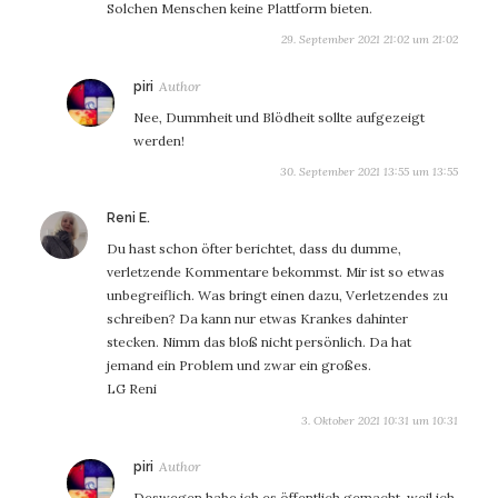
Solchen Menschen keine Plattform bieten.
29. September 2021 21:02 um 21:02
sagt:
piri
Nee, Dummheit und Blödheit sollte aufgezeigt
werden!
30. September 2021 13:55 um 13:55
sagt:
Reni E.
Du hast schon öfter berichtet, dass du dumme,
verletzende Kommentare bekommst. Mir ist so etwas
unbegreiflich. Was bringt einen dazu, Verletzendes zu
schreiben? Da kann nur etwas Krankes dahinter
stecken. Nimm das bloß nicht persönlich. Da hat
jemand ein Problem und zwar ein großes.
LG Reni
3. Oktober 2021 10:31 um 10:31
sagt:
piri
Deswegen habe ich es öffentlich gemacht, weil ich