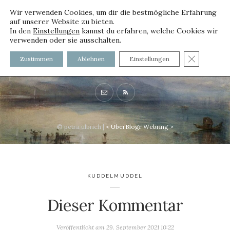
Wir verwenden Cookies, um dir die bestmögliche Erfahrung
auf unserer Website zu bieten.
In den
Einstellungen
kannst du erfahren, welche Cookies wir
verwenden oder sie ausschalten.
voller worte - mit und ohne
GDPR C
Zustimmen
Ablehnen
Einstellungen
Innenfutter
© petra ulbrich |
<
UberBlogr Webring
>
KUDDELMUDDEL
Dieser Kommentar
Veröffentlicht am
29. September 2021 10:22