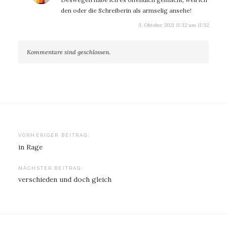
den oder die Schreiberin als armselig ansehe!
3. Oktober 2021 11:32 um 11:32
Kommentare sind geschlossen.
Beitragsnavigation
VORHERIGER BEITRAG:
in Rage
NÄCHSTER BEITRAG:
verschieden und doch gleich