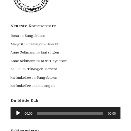
Neueste Kommentare
Rosa
zu
Bangebüxen
Margrit
zu
Tübingen-Bericht
Anne Seltmann
zu
laut singen
Anne Seltmann
zu
SOPH-Syndrom
M. - K.
zu
Tübingen-Bericht
karfunkelfee
zu
Bangebüxen
karfunkelfee
zu
laut singen
Du blöde Kuh
Audio-
00:00
00:00
Player
Schlagwörter