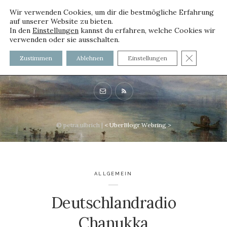
Wir verwenden Cookies, um dir die bestmögliche Erfahrung
auf unserer Website zu bieten.
In den
Einstellungen
kannst du erfahren, welche Cookies wir
verwenden oder sie ausschalten.
voller worte - mit und ohne
GDPR C
Zustimmen
Ablehnen
Einstellungen
Innenfutter
© petra ulbrich |
<
UberBlogr Webring
>
ALLGEMEIN
Deutschlandradio
Chanukka