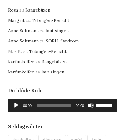
Rosa
zu
Bangebüxen
Margrit
zu
Tübingen-Bericht
Anne Seltmann
zu
laut singen
Anne Seltmann
zu
SOPH-Syndrom
M. - K.
zu
Tübingen-Bericht
karfunkelfee
zu
Bangebüxen
karfunkelfee
zu
laut singen
Du blöde Kuh
Audio-
Pfeiltasten
00:00
00:00
Player
Hoch/Runter
benutzen,
um
Schlagwörter
die
Lautstärke
abschalten
allein sein
Angst
Audio