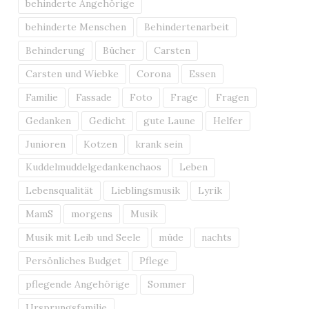
behinderte Angehörige
behinderte Menschen
Behindertenarbeit
Behinderung
Bücher
Carsten
Carsten und Wiebke
Corona
Essen
Familie
Fassade
Foto
Frage
Fragen
Gedanken
Gedicht
gute Laune
Helfer
Junioren
Kotzen
krank sein
Kuddelmuddelgedankenchaos
Leben
Lebensqualität
Lieblingsmusik
Lyrik
MamS
morgens
Musik
Musik mit Leib und Seele
müde
nachts
Persönliches Budget
Pflege
pflegende Angehörige
Sommer
Ursprungsfamilie