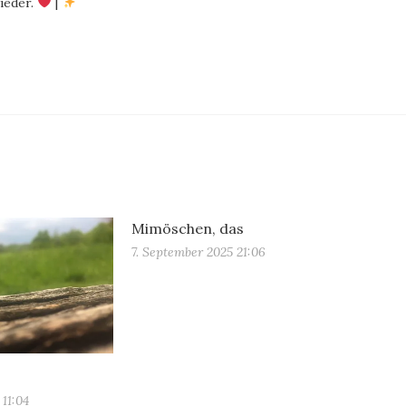
ieder.
|
Mimöschen, das
7. September 2025 21:06
 11:04