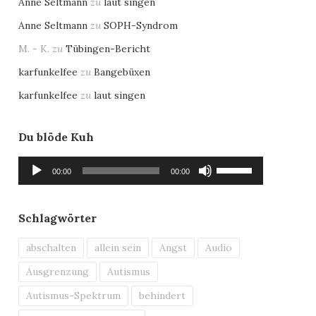
Anne Seltmann
zu
laut singen
Anne Seltmann
zu
SOPH-Syndrom
M. - K.
zu
Tübingen-Bericht
karfunkelfee
zu
Bangebüxen
karfunkelfee
zu
laut singen
Du blöde Kuh
Audio-
Pfeiltasten
00:00
00:00
Player
Hoch/Runter
benutzen,
um
Schlagwörter
die
Lautstärke
abschalten
allein sein
Angst
Audio
zu
Ausgrenzung
Autismus
regeln.
Autismus-Spektrum
behindert