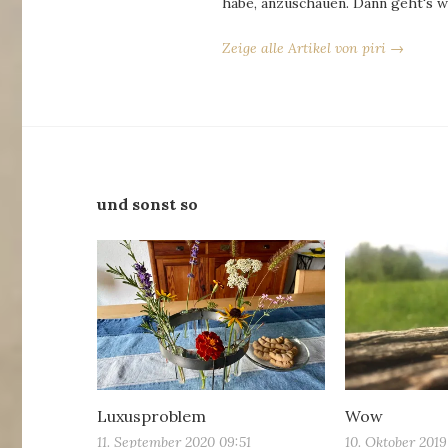
habe, anzuschauen. Dann geht's w
Zeige alle Artikel von piri →
und sonst so
Luxusproblem
Wow
11. September 2020 09:51
10. Oktober 2019