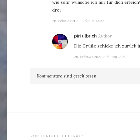
wie sehr wünsche ich mir für dich erleich
drei!
26. Februar 2021 13:52 um 13:52
sagt:
piri ulbrich
Die Grüße schicke ich zurück i
26. Februar 2021 13:59 um 13:59
Kommentare sind geschlossen.
Beitragsnavigation
VORHERIGER BEITRAG: