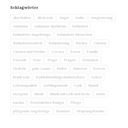
Schlagwörter
abschalten
allein sein
Angst
Audio
Ausgrenzung
Autismus
Autismus-Spektrum
behindert
behinderte Angehörige
behinderte Menschen
Behindertenarbeit
Behinderung
Bücher
Carsten
Carsten und Wiebke
Corona
Essen
Familie
Fassade
Foto
Frage
Fragen
Gedanken
Gedicht
gute Laune
Helfer
Junioren
Kotzen
krank sein
Kuddelmuddelgedankenchaos
Leben
Lebensqualität
Lieblingsmusik
Lyrik
MamS
morgens
Musik
Musik mit Leib und Seele
müde
nachts
Persönliches Budget
Pflege
pflegende Angehörige
Sommer
Ursprungsfamilie