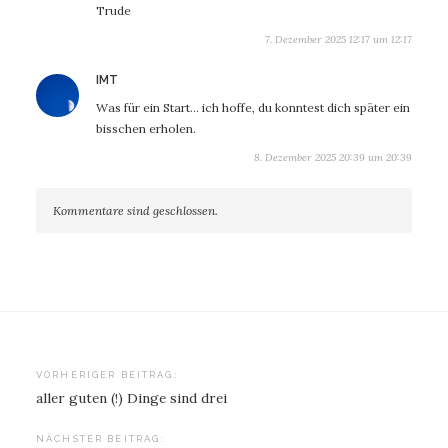
Trude
7. Dezember 2025 12:17 um 12:17
sagt:
IMT
Was für ein Start… ich hoffe, du konntest dich später ein
bisschen erholen.
8. Dezember 2025 20:39 um 20:39
Kommentare sind geschlossen.
Beitragsnavigation
VORHERIGER BEITRAG:
aller guten (!) Dinge sind drei
NÄCHSTER BEITRAG: