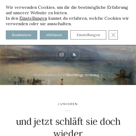
Wir verwenden Cookies, um dir die bestmögliche Erfahrung
auf unserer Website zu bieten.
In den
Einstellungen
kannst du erfahren, welche Cookies wir
verwenden oder sie ausschalten.
voller worte - mit und ohne
GDPR C
Zustimmen
Ablehnen
Einstellungen
Innenfutter
© petra ulbrich |
<
UberBlogr Webring
>
JUNIOREN
und jetzt schläft sie doch
wieder