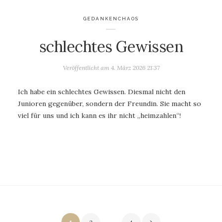
GEDANKENCHAOS
schlechtes Gewissen
Veröffentlicht am
4. März 2026 21:37
Ich habe ein schlechtes Gewissen. Diesmal nicht den
Junioren gegenüber, sondern der Freundin. Sie macht so
viel für uns und ich kann es ihr nicht „heimzahlen“!
Seitennummerierung