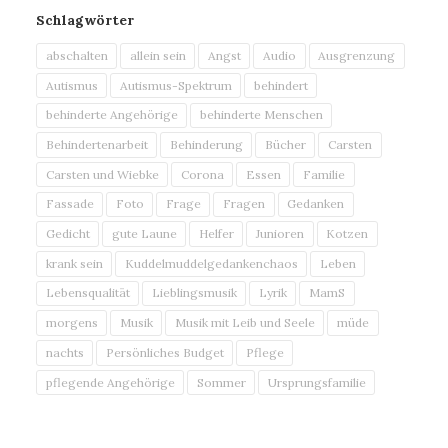
Schlagwörter
abschalten
allein sein
Angst
Audio
Ausgrenzung
Autismus
Autismus-Spektrum
behindert
behinderte Angehörige
behinderte Menschen
Behindertenarbeit
Behinderung
Bücher
Carsten
Carsten und Wiebke
Corona
Essen
Familie
Fassade
Foto
Frage
Fragen
Gedanken
Gedicht
gute Laune
Helfer
Junioren
Kotzen
krank sein
Kuddelmuddelgedankenchaos
Leben
Lebensqualität
Lieblingsmusik
Lyrik
MamS
morgens
Musik
Musik mit Leib und Seele
müde
nachts
Persönliches Budget
Pflege
pflegende Angehörige
Sommer
Ursprungsfamilie