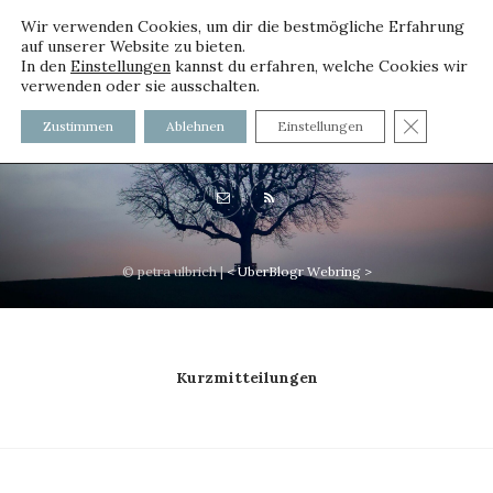
Wir verwenden Cookies, um dir die bestmögliche Erfahrung
auf unserer Website zu bieten.
In den
Einstellungen
kannst du erfahren, welche Cookies wir
verwenden oder sie ausschalten.
voller worte - mit und ohne
GDPR C
Zustimmen
Ablehnen
Einstellungen
Innenfutter
© petra ulbrich |
<
UberBlogr Webring
>
Kurzmitteilungen