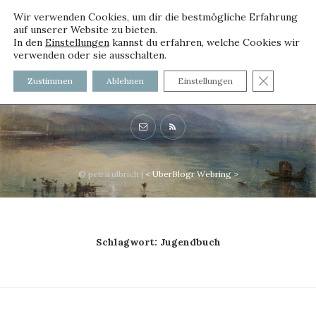
Wir verwenden Cookies, um dir die bestmögliche Erfahrung
auf unserer Website zu bieten.
In den
Einstellungen
kannst du erfahren, welche Cookies wir
verwenden oder sie ausschalten.
voller worte - mit und ohne
GDPR C
Zustimmen
Ablehnen
Einstellungen
Innenfutter
© petra ulbrich |
<
UberBlogr Webring
>
Schlagwort:
Jugendbuch