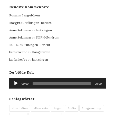
Neueste Kommentare
Rosa
zu
Bangebüxen
Margrit
zu
Tübingen-Bericht
Anne Seltmann
zu
laut singen
Anne Seltmann
zu
SOPH-Syndrom
M. - K.
zu
Tübingen-Bericht
karfunkelfee
zu
Bangebüxen
karfunkelfee
zu
laut singen
Du blöde Kuh
Audio-
00:00
00:00
Player
Schlagwörter
abschalten
allein sein
Angst
Audio
Ausgrenzung