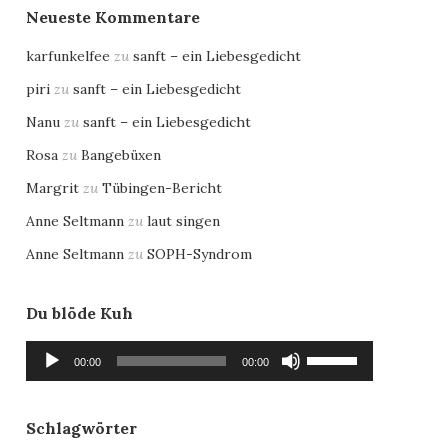
Neueste Kommentare
karfunkelfee
zu
sanft – ein Liebesgedicht
piri
zu
sanft – ein Liebesgedicht
Nanu
zu
sanft – ein Liebesgedicht
Rosa
zu
Bangebüxen
Margrit
zu
Tübingen-Bericht
Anne Seltmann
zu
laut singen
Anne Seltmann
zu
SOPH-Syndrom
Du blöde Kuh
Audio-
Pfeiltasten
00:00
00:00
Player
Hoch/Runter
benutzen,
um
Schlagwörter
die