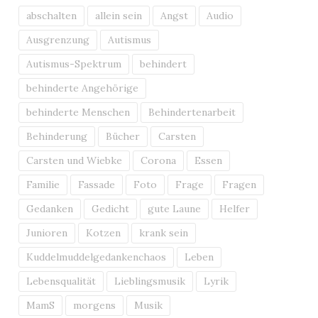
Lautstärke
abschalten
allein sein
Angst
Audio
zu
Ausgrenzung
Autismus
regeln.
Autismus-Spektrum
behindert
behinderte Angehörige
behinderte Menschen
Behindertenarbeit
Behinderung
Bücher
Carsten
Carsten und Wiebke
Corona
Essen
Familie
Fassade
Foto
Frage
Fragen
Gedanken
Gedicht
gute Laune
Helfer
Junioren
Kotzen
krank sein
Kuddelmuddelgedankenchaos
Leben
Lebensqualität
Lieblingsmusik
Lyrik
MamS
morgens
Musik