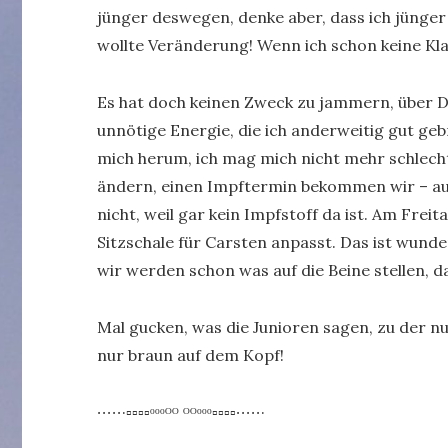
jünger deswegen, denke aber, dass ich jünger 
wollte Veränderung! Wenn ich schon keine Kl
Es hat doch keinen Zweck zu jammern, über Di
unnötige Energie, die ich anderweitig gut ge
mich herum, ich mag mich nicht mehr schlecht
ändern, einen Impftermin bekommen wir – auc
nicht, weil gar kein Impfstoff da ist. Am Fre
Sitzschale für Carsten anpasst. Das ist wun
wir werden schon was auf die Beine stellen, 
Mal gucken, was die Junioren sagen, zu der
nur braun auf dem Kopf!
∙∙∙∙∙·▫▫▫▫ᵒᵒᵒᴼᴼ ᴼᴼᵒᵒᵒ▫▫▫▫∙∙∙∙∙·