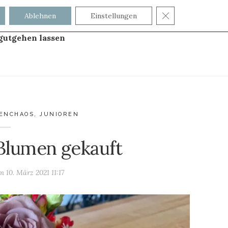
GDPR COOKIE
Ablehnen
Einstellungen
gutgehen lassen
ENCHAOS
,
JUNIOREN
 Blumen gekauft
am
10. März 2021 11:17