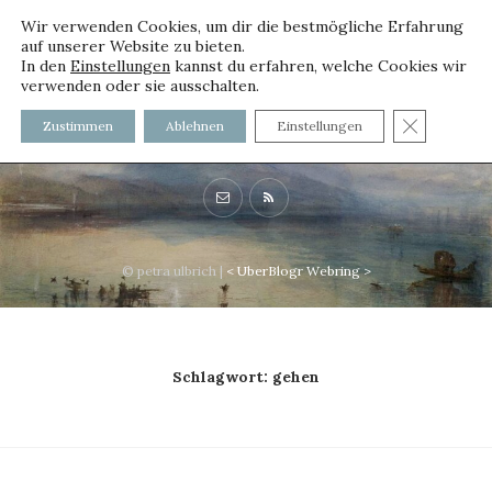
Wir verwenden Cookies, um dir die bestmögliche Erfahrung
auf unserer Website zu bieten.
In den
Einstellungen
kannst du erfahren, welche Cookies wir
verwenden oder sie ausschalten.
voller worte - mit und ohne
GDPR C
Zustimmen
Ablehnen
Einstellungen
Innenfutter
© petra ulbrich |
<
UberBlogr Webring
>
Schlagwort:
gehen