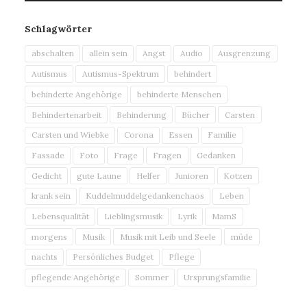
Schlagwörter
abschalten
allein sein
Angst
Audio
Ausgrenzung
Autismus
Autismus-Spektrum
behindert
behinderte Angehörige
behinderte Menschen
Behindertenarbeit
Behinderung
Bücher
Carsten
Carsten und Wiebke
Corona
Essen
Familie
Fassade
Foto
Frage
Fragen
Gedanken
Gedicht
gute Laune
Helfer
Junioren
Kotzen
krank sein
Kuddelmuddelgedankenchaos
Leben
Lebensqualität
Lieblingsmusik
Lyrik
MamS
morgens
Musik
Musik mit Leib und Seele
müde
nachts
Persönliches Budget
Pflege
pflegende Angehörige
Sommer
Ursprungsfamilie