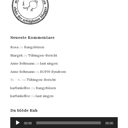
Neueste Kommentare
Rosa
zu
Bangebüxen
Margrit
zu
Tübingen-Bericht
Anne Seltmann
zu
laut singen
Anne Seltmann
zu
SOPH-Syndrom
M. - K.
zu
Tübingen-Bericht
karfunkelfee
zu
Bangebüxen
karfunkelfee
zu
laut singen
Du blöde Kuh
Audio-
00:00
00:00
Player