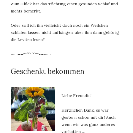
Zum Glück hat das Töchting einen gesunden Schlaf und
nichts bemerkt.
Oder soll ich ihn vielleicht doch noch ein Weilchen
schlafen lassen, nicht aufhängen, aber ihm dann gehörig
die Leviten lesen?
∙∙∙∙∙·▫▫▫▫ᵒᵒᵒᴼᴼ ᴼᴼᵒᵒᵒ▫▫▫▫∙∙∙∙∙·
Geschenkt bekommen
Liebe Freundin!
Herzlichen Dank, es war
gestern schön mit dir! Auch,
wenn wir was ganz anderes
vorhatten …