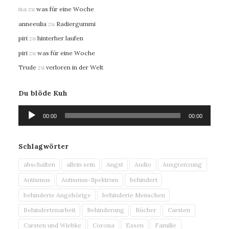
isa
zu
was für eine Woche
anneeulia
zu
Radiergummi
piri
zu
hinterher laufen
piri
zu
was für eine Woche
Trude
zu
verloren in der Welt
Du blöde Kuh
Audio-
00:00
00:00
Player
Schlagwörter
abschalten
allein sein
Angst
Audio
Ausgrenzung
Autismus
Autismus-Spektrum
behindert
behinderte Angehörige
behinderte Menschen
Behindertenarbeit
Behinderung
Bücher
Carsten
Carsten und Wiebke
Corona
Essen
Familie