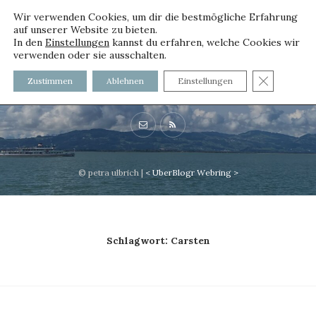
Wir verwenden Cookies, um dir die bestmögliche Erfahrung
auf unserer Website zu bieten.
In den
Einstellungen
kannst du erfahren, welche Cookies wir
verwenden oder sie ausschalten.
voller worte
GDPR C
Zustimmen
Ablehnen
Einstellungen
mit und ohne Innenfutter
© petra ulbrich |
<
UberBlogr Webring
>
Schlagwort:
Carsten