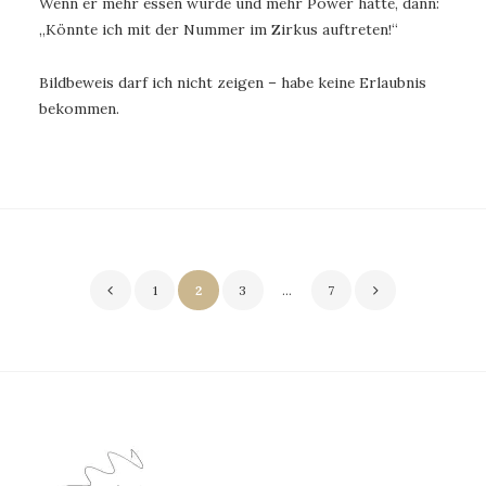
Wenn er mehr essen würde und mehr Power hätte, dann:
„Könnte ich mit der Nummer im Zirkus auftreten!“
Bildbeweis darf ich nicht zeigen – habe keine Erlaubnis
bekommen.
Seitennummerierung
1
2
3
…
7
der
Beiträge