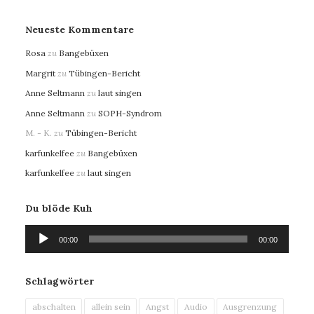
Neueste Kommentare
Rosa
zu
Bangebüxen
Margrit
zu
Tübingen-Bericht
Anne Seltmann
zu
laut singen
Anne Seltmann
zu
SOPH-Syndrom
M. - K.
zu
Tübingen-Bericht
karfunkelfee
zu
Bangebüxen
karfunkelfee
zu
laut singen
Du blöde Kuh
Audio-
00:00
00:00
Player
Schlagwörter
abschalten
allein sein
Angst
Audio
Ausgrenzung