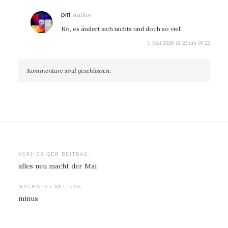
sagt:
piri
Nö, es ändert sich nichts und doch so viel!
1. Mai 2026 19:22 um 19:22
Kommentare sind geschlossen.
Beitragsnavigation
VORHERIGER BEITRAG:
alles neu macht der Mai
NÄCHSTER BEITRAG:
minus