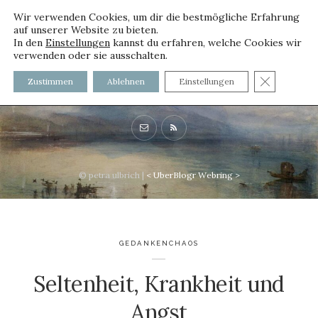
Wir verwenden Cookies, um dir die bestmögliche Erfahrung
auf unserer Website zu bieten.
In den
Einstellungen
kannst du erfahren, welche Cookies wir
verwenden oder sie ausschalten.
voller worte - mit und ohne
GDPR C
Zustimmen
Ablehnen
Einstellungen
Innenfutter
© petra ulbrich |
<
UberBlogr Webring
>
GEDANKENCHAOS
Seltenheit, Krankheit und
Angst