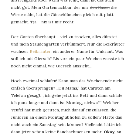
anstrengend! Aber wenn was fehlt, dann ist das auch
nicht gut: Mein Gartennachbar, der mir
den Rasen
die
Wiese mäht, hat die Gänseblümchen gleich mit platt
gemacht. Tja – nix ist mir recht!
Der Garten überhaupt – viel zu trocken, alles dürstet
und mein Staudengarten verkümmert. Nur die Beikräuter
wachsen.
Beikräuter
, ein anderer Name für Unkraut. Was
soll ich mit Giersch? Bis vor ein paar Wochen wusste ich
noch nicht einmal, wie Giersch aussieht…
Noch zweimal schlafen! Kann man das Wochenende nicht
einfach überspringen? „Du Mama,“ hat Carsten am
Telefon gesagt, „ich gehe jetzt ins Bett und dann schlafe
ich ganz lange und dann ist Montag, nichwa?“ Welcher
Teufel hat mich geritten, mich darauf einzulassen, die
Junioren an einem Montag abholen zu sollen? Hätte das
nicht auch ein Samstag sein können? Vielleicht hätte ich
dann jetzt schon keine Bauchschmerzen mehr!
Okay, so