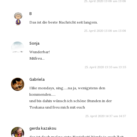
25. April 2020 13:06 um 13:06
sagt:
B
Das ist die beste Nachricht seit langem.
25. April 2020 13:08 um 13:08
sagt:
Sonja
Wunderbar!
Mitfreu…
25. April 2020 13:35 um 13:35
sagt:
Gabriela
I like mondays, sing…..na ja, wenigstens den
kommenden…..
und bis dahin wünsch ich schöne Stunden in der
Toskana und freu mich mit euch
25. April 2020 14:37 um 14:37
sagt:
gerda kazakou
das ist doch mal ne gute Neuigkeit! Wurde ja auch Zeit.