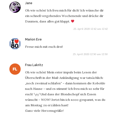
sagt:
Jane
Oh wie schön! Ich freu mich für dich! Ich wünsche dir
ein schnell vergehendes Wochenende und drücke dir
Daumen, dass alles gut klappt.
25. April 2020 12:42 um 12:42
sagt:
Marion Eve
Freue mich mit euch drei!
25. April 2020 12:50 um 12:50
sagt:
Frau Lakritz
Oh wie schön! Mein ester impuls beim Lesen der
Überschrift in der Mail-Ankündigung war tatsächlich:
„noch zweimal schlafen“ – dann kommen die Kobolde
nach Hause – und es stimmt! Ich freu mich so sehr für
euch! \o/ Und dass der Blondschopf sich Essen
wünscht – WOW! Jertzt bin ich sooo gespannt, was du
am Montag zu erzählen hast!
Ganz viele Herzensgrüße!