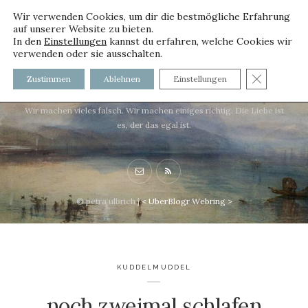
Wir verwenden Cookies, um dir die bestmögliche Erfahrung
auf unserer Website zu bieten.
In den
Einstellungen
kannst du erfahren, welche Cookies wir
verwenden oder sie ausschalten.
voller worte - mit und ohne
GDPR C
Zustimmen
Ablehnen
Einstellungen
Innenfutter
Wir machen vieles falsch. Wir machen einiges richtig. Die Liebe ist
es, der das egal ist.
© petra ulbrich |
<
UberBlogr Webring
>
KUDDELMUDDEL
noch zweimal schlafen