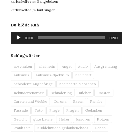
karfunkelfee
zu
Bangebüxen
karfunkelfee
zu
laut singen
Du blöde Kuh
Audio-
00:00
00:00
Player
Schlagwörter
abschalten
allein sein
Angst
Audio
Ausgrenzung
Autismus
Autismus-Spektrum
behindert
behinderte Angehörige
behinderte Menschen
Behindertenarbeit
Behinderung
Bücher
Carsten
Carsten und Wiebke
Corona
Essen
Familie
Fassade
Foto
Frage
Fragen
Gedanken
Gedicht
gute Laune
Helfer
Junioren
Kotzen
krank sein
Kuddelmuddelgedankenchaos
Leben