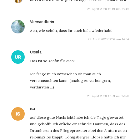
25. April 2020 14:49 um 14:49
sagt:
Verwandlerin
Ach, wie schön, dass ihr euch bald wiederhabt!
25. April 2020 14:54 um 14:54
sagt:
Ursula
Das ist so schön für dich!
Ich frage mich inzwischen ob man auch
versehnsuchten kann. (analog zu verhungern,
verdursten …)
25. April 2020 17:59 um 17:59
sagt:
isa
auf diese gute Nachricht habe ich die Tage gewartet
und gehofft. Ich drücke dir sehr die Daumen, dass das
Drumherum des Pflegeprozetere bei den Ämtern auch
reibungslos klappt. Königsberger Klopse hätte ich mir