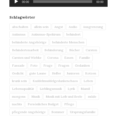
00:00
00:00
Player
Schlagwörter
abschalten
allein sein
Angst
Audio
Ausgrenzung
Autismus
Autismus-Spektrum
behindert
behinderte Angehörige
behinderte Menschen
Behindertenarbeit
Behinderung
Bücher
Carsten
Carsten und Wiebke
Corona
Essen
Familie
Fassade
Foto
Frage
Fragen
Gedanken
Gedicht
gute Laune
Helfer
Junioren
Kotzen
krank sein
Kuddelmuddelgedankenchaos
Leben
Lebensqualität
Lieblingsmusik
Lyrik
MamS
morgens
Musik
Musik mit Leib und Seele
müde
nachts
Persönliches Budget
Pflege
pflegende Angehörige
Sommer
Ursprungsfamilie