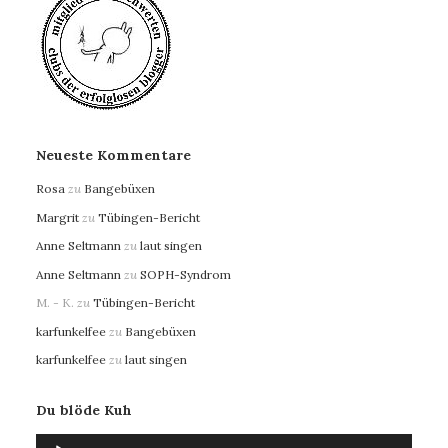
Neueste Kommentare
Rosa
zu
Bangebüxen
Margrit
zu
Tübingen-Bericht
Anne Seltmann
zu
laut singen
Anne Seltmann
zu
SOPH-Syndrom
M. - K.
zu
Tübingen-Bericht
karfunkelfee
zu
Bangebüxen
karfunkelfee
zu
laut singen
Du blöde Kuh
Audio-