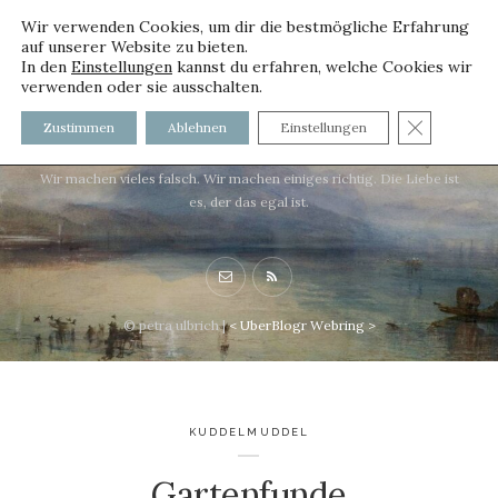
Wir verwenden Cookies, um dir die bestmögliche Erfahrung
auf unserer Website zu bieten.
In den
Einstellungen
kannst du erfahren, welche Cookies wir
verwenden oder sie ausschalten.
voller worte - mit und ohne
GDPR C
Zustimmen
Ablehnen
Einstellungen
Innenfutter
Wir machen vieles falsch. Wir machen einiges richtig. Die Liebe ist
es, der das egal ist.
© petra ulbrich |
<
UberBlogr Webring
>
KUDDELMUDDEL
Gartenfunde