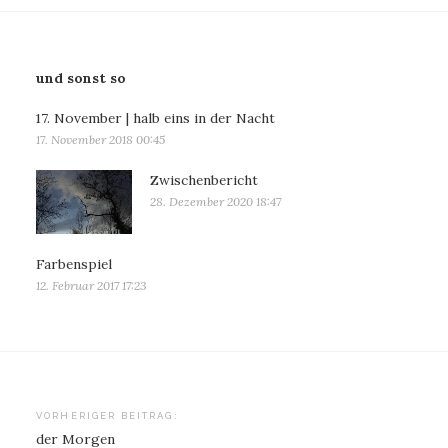
und sonst so
17. November | halb eins in der Nacht
17. November 2018 00:45
Zwischenbericht
28. Dezember 2020 18:47
Farbenspiel
12. Februar 2017 17:23
Beitragsnavigation
VORHERIGER BEITRAG:
der Morgen