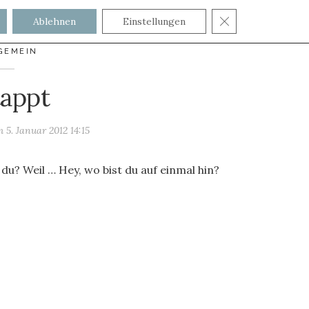
GDPR COOKIE
Ablehnen
Einstellungen
GEMEIN
tappt
am
5. Januar 2012 14:15
du? Weil … Hey, wo bist du auf einmal hin?