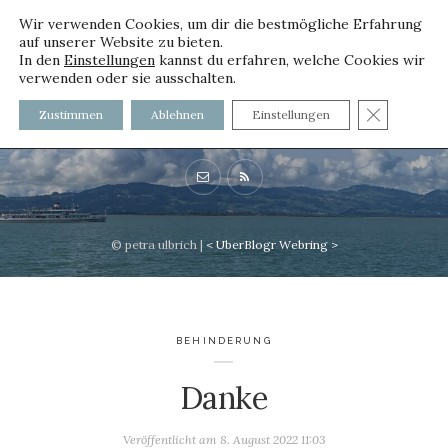
Wir verwenden Cookies, um dir die bestmögliche Erfahrung
auf unserer Website zu bieten.
In den
Einstellungen
kannst du erfahren, welche Cookies wir
verwenden oder sie ausschalten.
voller worte
GDPR C
Zustimmen
Ablehnen
Einstellungen
mit und ohne Innenfutter
© petra ulbrich |
<
UberBlogr Webring
>
BEHINDERUNG
Danke
Veröffentlicht am
8. August 2022 11:03