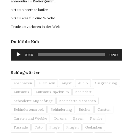
anneeulia
zu
Radiergummi
piri
zu
hinterher laufen
piri
zu
was für eine Woche
Trude
zu
verloren in der Welt
Du blöde Kuh
Audio-
00:00
00:00
Player
Schlagwörter
abschalten
allein sein
Angst
Audio
Ausgrenzung
Autismus
Autismus-Spektrum
behindert
behinderte Angehörige
behinderte Menschen
Behindertenarbeit
Behinderung
Bücher
Carsten
Carsten und Wiebke
Corona
Essen
Familie
Fassade
Foto
Frage
Fragen
Gedanken