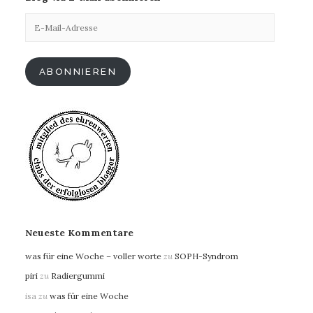
E-
Mail-
Adresse
ABONNIEREN
Neueste Kommentare
was für eine Woche – voller worte
zu
SOPH-Syndrom
piri
zu
Radiergummi
isa
zu
was für eine Woche