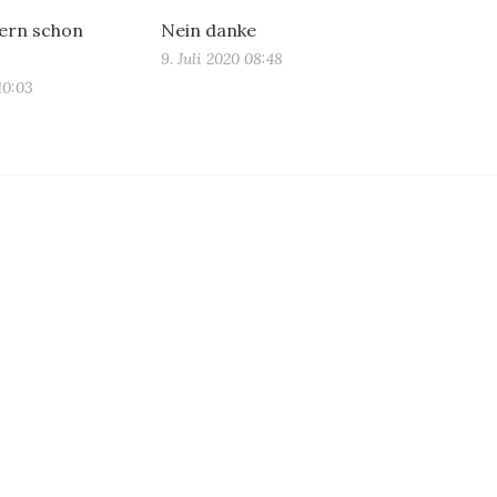
ern schon
Nein danke
9. Juli 2020 08:48
10:03