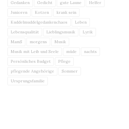
Gedanken
Gedicht
gute Laune
Helfer
Junioren
Kotzen
krank sein
Kuddelmuddelgedankenchaos
Leben
Lebensqualität
Lieblingsmusik
Lyrik
MamS
morgens
Musik
Musik mit Leib und Seele
müde
nachts
Persönliches Budget
Pflege
pflegende Angehörige
Sommer
Ursprungsfamilie