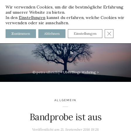
Wir verwenden Cookies, um dir die bestmögliche Erfahrung
auf unserer Website zu bieten.
In den
Einstellungen
kannst du erfahren, welche Cookies wir
verwenden oder sie ausschalten.
voller worte - mit und ohne
GDPR C
Zustimmen
Ablehnen
Einstellungen
Innenfutter
© petra ulbrich |
<
UberBlogr Webring
>
ALLGEMEIN
Bandprobe ist aus
Veröffentlicht am
21. September 2016 19:28