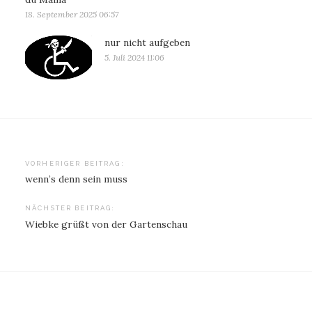
18. September 2025 06:57
nur nicht aufgeben
5. Juli 2024 11:06
Beitragsnavigation
VORHERIGER BEITRAG:
wenn’s denn sein muss
NÄCHSTER BEITRAG:
Wiebke grüßt von der Gartenschau