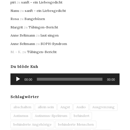
piri
zu
sanft – ein Liebesgedicht
Nanu
zu
sanft – ein Liebesgedicht
Rosa
zu
Bangebüxen
Margrit
zu
Tübingen-Bericht
Anne Seltmann
zu
laut singen
Anne Seltmann
zu
SOPH-Syndrom
M. - K.
zu
Tübingen-Bericht
Du blöde Kuh
Audio-
00:00
00:00
Player
Schlagwörter
abschalten
allein sein
Angst
Audio
Ausgrenzung
Autismus
Autismus-Spektrum
behindert
behinderte Angehörige
behinderte Menschen