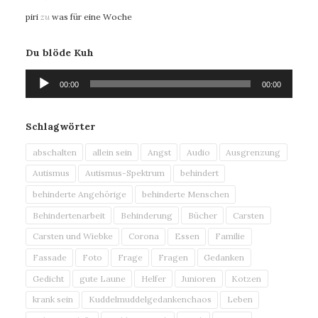
piri
zu
was für eine Woche
Du blöde Kuh
Audio-
00:00
00:00
Player
Schlagwörter
abschalten
allein sein
Angst
Audio
Ausgrenzung
Autismus
Autismus-Spektrum
behindert
behinderte Angehörige
behinderte Menschen
Behindertenarbeit
Behinderung
Bücher
Carsten
Carsten und Wiebke
Corona
Essen
Familie
Fassade
Foto
Frage
Fragen
Gedanken
Gedicht
gute Laune
Helfer
Junioren
Kotzen
krank sein
Kuddelmuddelgedankenchaos
Leben