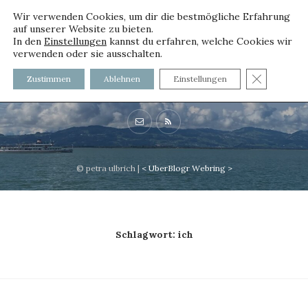
Wir verwenden Cookies, um dir die bestmögliche Erfahrung
auf unserer Website zu bieten.
In den
Einstellungen
kannst du erfahren, welche Cookies wir
verwenden oder sie ausschalten.
voller worte
GDPR C
Zustimmen
Ablehnen
Einstellungen
mit und ohne Innenfutter
© petra ulbrich |
<
UberBlogr Webring
>
Schlagwort:
ich