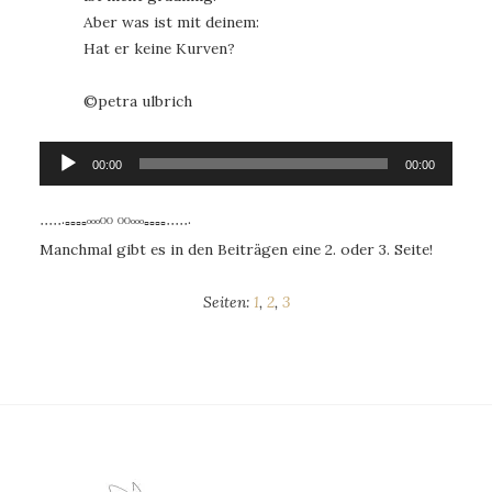
Aber was ist mit deinem:
Hat er keine Kurven?
©️petra ulbrich
Audio-
00:00
00:00
Player
∙∙∙∙∙·▫▫▫▫ᵒᵒᵒᴼᴼ ᴼᴼᵒᵒᵒ▫▫▫▫∙∙∙∙∙·
Manchmal gibt es in den Beiträgen eine 2. oder 3. Seite!
Seiten:
1
,
2
,
3