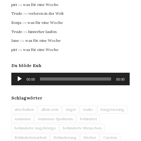
piri
zu
was für eine Woche
Trude
zu
verloren in der Welt
Sonja
zu
was für eine Woche
Trude
zu
hinterher laufen
Jane
zu
was für eine Woche
piri
zu
was für eine Woche
Du blöde Kuh
Audio-
00:00
00:00
Player
Schlagwörter
abschalten
allein sein
Angst
Audio
Ausgrenzung
Autismus
Autismus-Spektrum
behindert
behinderte Angehörige
behinderte Menschen
Behindertenarbeit
Behinderung
Bücher
Carsten