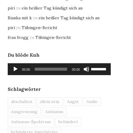
piri
zu
ein heißer Tag kündigt sich an
Bianka mit k
zu
ein heißer Tag kündigt sich an
piri
zu
Tübingen-Bericht
frau frogg
zu
Tübingen-Bericht
Du blöde Kuh
Audio-
Pfeiltasten
00:00
00:00
Player
Hoch/Runter
benutzen,
um
Schlagwörter
die
Lautstärke
abschalten
allein sein
Angst
Audio
zu
Ausgrenzung
Autismus
regeln.
Autismus-Spektrum
behindert
behinderte Angehörige