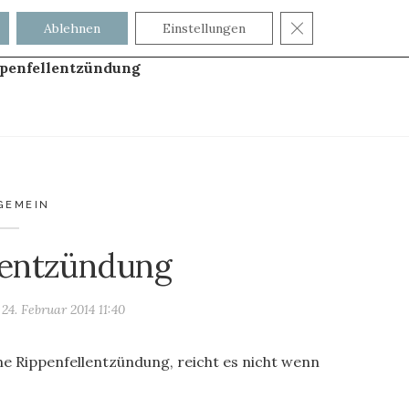
GDPR COOKIE
Ablehnen
Einstellungen
penfellentzündung
GEMEIN
lentzündung
m
24. Februar 2014 11:40
ine Rippenfellentzündung, reicht es nicht wenn