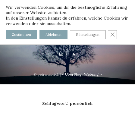
Wir verwenden Cookies, um dir die bestmögliche Erfahrung
auf unserer Website zu bieten.
In den
Einstellungen
kannst du erfahren, welche Cookies wir
verwenden oder sie ausschalten.
voller worte - mit und ohne
GDPR C
Zustimmen
Ablehnen
Einstellungen
Innenfutter
© petra ulbrich |
<
UberBlogr Webring
>
Schlagwort:
persönlich