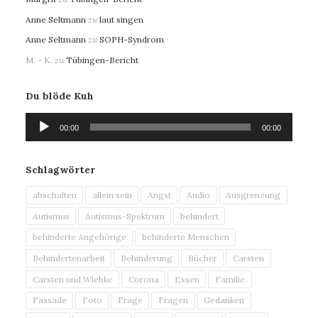
Anne Seltmann
zu
laut singen
Anne Seltmann
zu
SOPH-Syndrom
M. - K.
zu
Tübingen-Bericht
Du blöde Kuh
Audio-
00:00
00:00
Player
Schlagwörter
abschalten
allein sein
Angst
Audio
Ausgrenzung
Autismus
Autismus-Spektrum
behindert
behinderte Angehörige
behinderte Menschen
Behindertenarbeit
Behinderung
Bücher
Carsten
Carsten und Wiebke
Corona
Essen
Familie
Fassade
Foto
Frage
Fragen
Gedanken