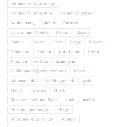
behinderte Angehörige
behinderte Menschen
Behindertenarbeit
Behinderung
Bücher
Carsten
Carsten und Wiebke
Corona
Essen
Familie
Fassade
Foto
Frage
Fragen
Gedanken
Gedicht
gute Laune
Helfer
Junioren
Kotzen
krank sein
Kuddelmuddelgedankenchaos
Leben
Lebensqualität
Lieblingsmusik
Lyrik
MamS
morgens
Musik
Musik mit Leib und Seele
müde
nachts
Persönliches Budget
Pflege
pflegende Angehörige
Sommer