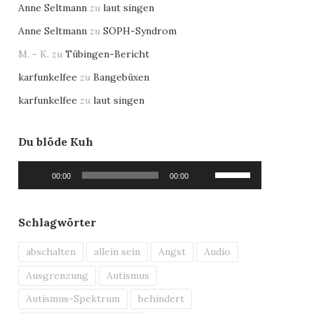
Anne Seltmann
zu
laut singen
Anne Seltmann
zu
SOPH-Syndrom
M. - K.
zu
Tübingen-Bericht
karfunkelfee
zu
Bangebüxen
karfunkelfee
zu
laut singen
Du blöde Kuh
Audio-
Pfeiltasten
00:00
00:00
Player
Hoch/Runter
benutzen,
um
Schlagwörter
die
Lautstärke
abschalten
allein sein
Angst
Audio
zu
Ausgrenzung
Autismus
regeln.
Autismus-Spektrum
behindert