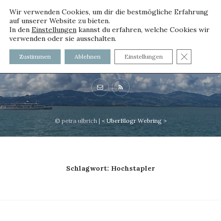
Wir verwenden Cookies, um dir die bestmögliche Erfahrung
auf unserer Website zu bieten.
In den
Einstellungen
kannst du erfahren, welche Cookies wir
verwenden oder sie ausschalten.
voller worte
GDPR C
Zustimmen
Ablehnen
Einstellungen
mit und ohne Innenfutter
© petra ulbrich |
<
UberBlogr Webring
>
Schlagwort:
Hochstapler