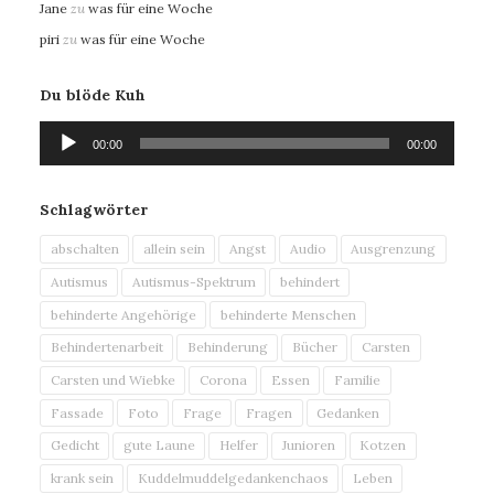
Jane
zu
was für eine Woche
piri
zu
was für eine Woche
Du blöde Kuh
Audio-
00:00
00:00
Player
Schlagwörter
abschalten
allein sein
Angst
Audio
Ausgrenzung
Autismus
Autismus-Spektrum
behindert
behinderte Angehörige
behinderte Menschen
Behindertenarbeit
Behinderung
Bücher
Carsten
Carsten und Wiebke
Corona
Essen
Familie
Fassade
Foto
Frage
Fragen
Gedanken
Gedicht
gute Laune
Helfer
Junioren
Kotzen
krank sein
Kuddelmuddelgedankenchaos
Leben