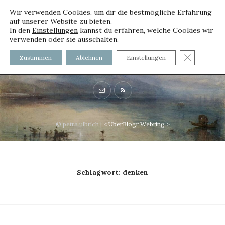
Wir verwenden Cookies, um dir die bestmögliche Erfahrung
auf unserer Website zu bieten.
In den
Einstellungen
kannst du erfahren, welche Cookies wir
verwenden oder sie ausschalten.
voller worte - mit und ohne
GDPR C
Zustimmen
Ablehnen
Einstellungen
Innenfutter
© petra ulbrich |
<
UberBlogr Webring
>
Schlagwort:
denken