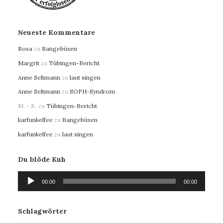
Neueste Kommentare
Rosa
zu
Bangebüxen
Margrit
zu
Tübingen-Bericht
Anne Seltmann
zu
laut singen
Anne Seltmann
zu
SOPH-Syndrom
M. - K.
zu
Tübingen-Bericht
karfunkelfee
zu
Bangebüxen
karfunkelfee
zu
laut singen
Du blöde Kuh
Audio-
00:00
00:00
Player
Schlagwörter