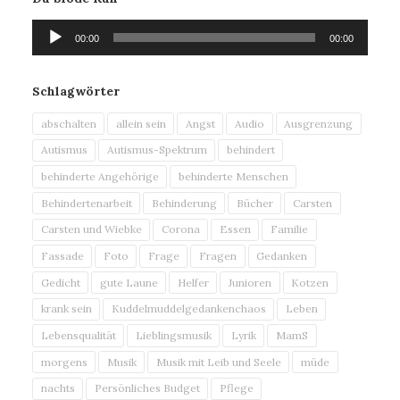
Audio-
00:00
00:00
Player
Schlagwörter
abschalten
allein sein
Angst
Audio
Ausgrenzung
Autismus
Autismus-Spektrum
behindert
behinderte Angehörige
behinderte Menschen
Behindertenarbeit
Behinderung
Bücher
Carsten
Carsten und Wiebke
Corona
Essen
Familie
Fassade
Foto
Frage
Fragen
Gedanken
Gedicht
gute Laune
Helfer
Junioren
Kotzen
krank sein
Kuddelmuddelgedankenchaos
Leben
Lebensqualität
Lieblingsmusik
Lyrik
MamS
morgens
Musik
Musik mit Leib und Seele
müde
nachts
Persönliches Budget
Pflege