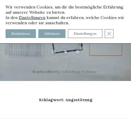
Wir verwenden Cookies, um dir die bestmögliche Erfahrung
auf unserer Website zu bieten.
In den
Einstellungen
kannst du erfahren, welche Cookies wir
verwenden oder sie ausschalten.
voller worte
GDPR C
Zustimmen
Ablehnen
Einstellungen
mit und ohne Innenfutter
© petra ulbrich |
<
UberBlogr Webring
>
Schlagwort:
Angsstörung