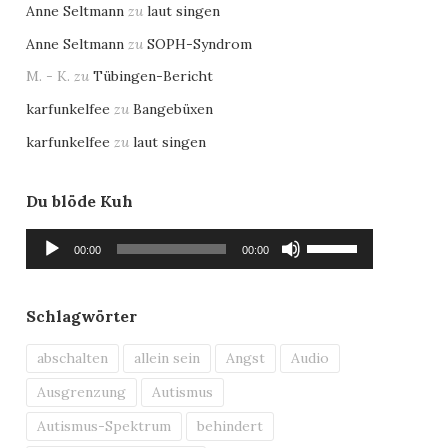
Anne Seltmann
zu
laut singen
Anne Seltmann
zu
SOPH-Syndrom
M. - K.
zu
Tübingen-Bericht
karfunkelfee
zu
Bangebüxen
karfunkelfee
zu
laut singen
Du blöde Kuh
Audio-
Pfeiltasten
00:00
00:00
Player
Hoch/Runter
benutzen,
um
Schlagwörter
die
Lautstärke
abschalten
allein sein
Angst
Audio
zu
Ausgrenzung
Autismus
regeln.
Autismus-Spektrum
behindert