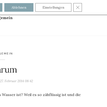
GDPR COOKIE
Ablehnen
Einstellungen
gemein
GEMEIN
rum
m
27. Februar 2014 08:42
 Wasser ist? Weil es so zähflüssig ist und die